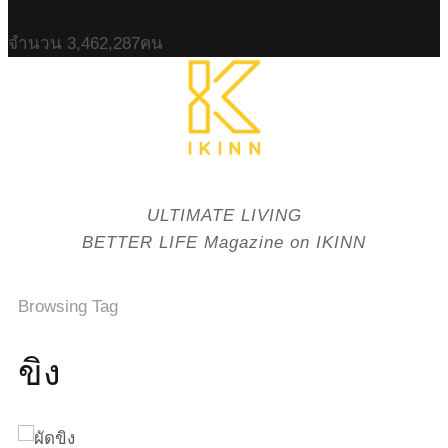
จำนวน
3,462,287
คน
ULTIMATE LIVING
BETTER LIFE Magazine on IKINN
Browsing Tag
ขิง