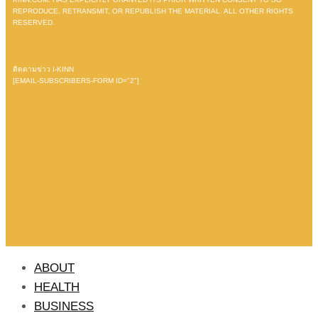
REPRODUCE, RETRANSMIT, OR REPUBLISH THE MATERIAL. ALL OTHER RIGHTS
RESERVED.
ติดตามข่าว I-KINN
[EMAIL-SUBSCRIBERS-FORM ID="2"]
ABOUT
HEALTH
BUSINESS