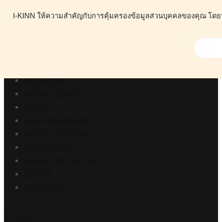
I-KINN ให้ความสำคัญกับการคุ้มครองข้อมูลส่วนบุคคลของคุณ โดยนโย
ABOUT
HEALTH
BUSINESS
WORK CLINIC
LIVING
RISK MANAGEMENT
POINT OF VIEW
Kid-D Tum-D
Healthy Talk by Lee
SOCIAL
CONTACT
Stats