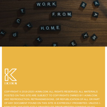
COPYRIGHT © 2019-2020 I-KINN.COM. ALL RIGHTS RESERVED. ALL MATERIALS
POSTED ON THIS SITE ARE SUBJECT TO COPYRIGHTS OWNED BY I-KINN.COM.
ANY REPRODUCTION, RETRANSMISSIONS, OR REPUBLICATION OF ALL OR PART
OF ANY DOCUMENT FOUND ON THIS SITE IS EXPRESSLY PROHIBITED, UNLESS I-
KINN.COM. HAS EXPLICITLY GRANTED ITS PRIOR WRITTEN CONSENT TO SO