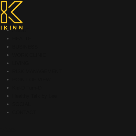
ABOUT
HEALTH
BUSINESS
WORK CLINIC
LIVING
RISK MANAGEMENT
POINT OF VIEW
Kid-D Tum-D
Healthy Talk by Lee
SOCIAL
CONTACT
Stats