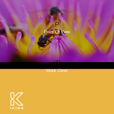
P
Point Of View
W
Work Clinic