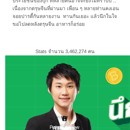
ประโยชน์ของบุก ที่หลายคนอาจจะยังไม่ทราบบ ..
เนื่องจากตรุษจีนที่ผ่านมา เพื่อน ๆ หลายท่านคงเอน
จอยปารตี้กันหลายงาน ทานกันเยอะ แล้วนึกในใจ
ขอไปลดหลังตรุษจีน อาหารก็อร่อย
Stats จำนวน
3,462,274
คน
W
H
B
S
L
P
Point Of View
Work Clinic
Business
Health
Social
Living