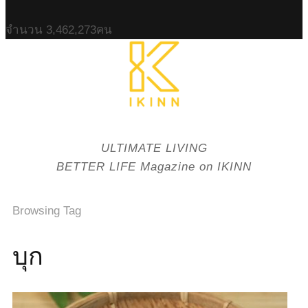
จำนวน
3,462,273
คน
ULTIMATE LIVING
BETTER LIFE Magazine on IKINN
Browsing Tag
บุก