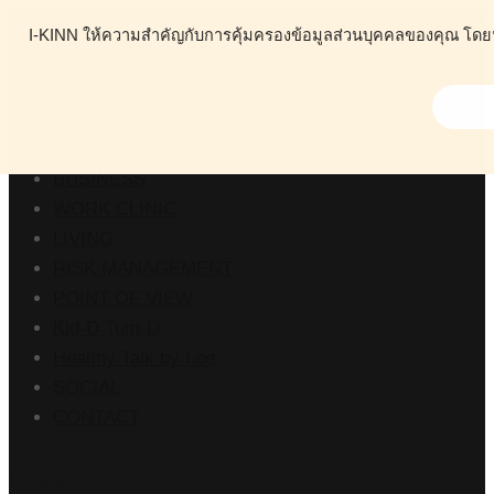
I-KINN ให้ความสำคัญกับการคุ้มครองข้อมูลส่วนบุคคลของคุณ โดยนโย
ABOUT
HEALTH
BUSINESS
WORK CLINIC
LIVING
RISK MANAGEMENT
POINT OF VIEW
Kid-D Tum-D
Healthy Talk by Lee
SOCIAL
CONTACT
Stats