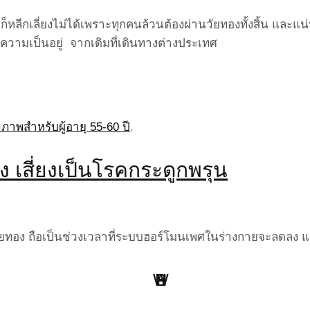
่ก็หลีกเลี่ยงไม่ได้เพราะทุกคนล้วนต้องผ่านวัยทองทั้งสิ้น แล
ความเป็นอยู่ จากเดิมที่เดินทางต่างประเทศ
าพสำหรับผู้อายุ 55-60 ปี
,
เสี่ยงเป็นโรคกระดูกพรุน
ทอง ถือเป็นช่วงเวลาที่ระบบฮอร์โมนเพศในร่างกายจะลดลง แล
W
H
B
S
L
P
Point Of View
Work Clinic
Business
Health
Social
Living