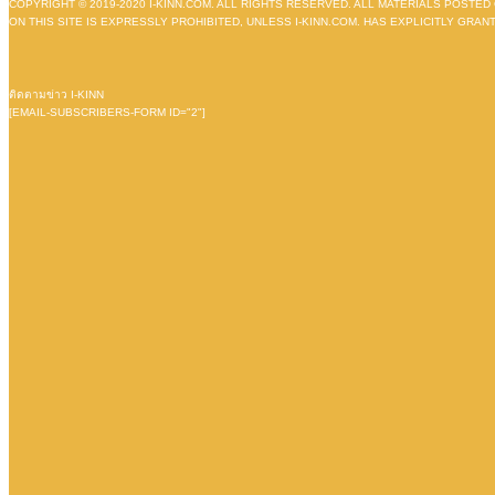
COPYRIGHT © 2019-2020 I-KINN.COM. ALL RIGHTS RESERVED. ALL MATERIALS POSTE
ON THIS SITE IS EXPRESSLY PROHIBITED, UNLESS I-KINN.COM. HAS EXPLICITLY GR
ติดตามข่าว I-KINN
[EMAIL-SUBSCRIBERS-FORM ID="2"]