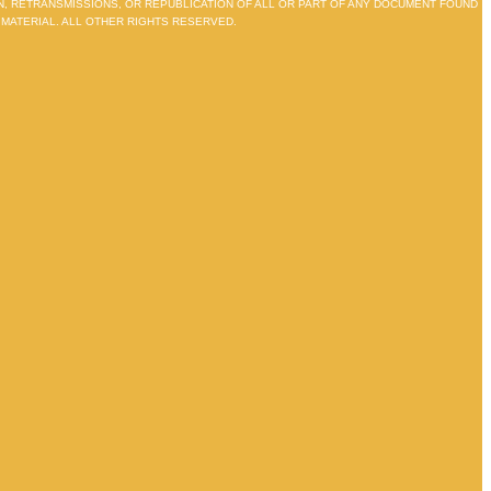
ON, RETRANSMISSIONS, OR REPUBLICATION OF ALL OR PART OF ANY DOCUMENT FOUND
 MATERIAL. ALL OTHER RIGHTS RESERVED.