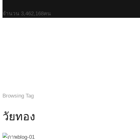
จำนวน
3,462,168
คน
Browsing Tag
วัยทอง