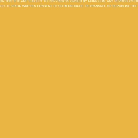
D ON THIS SITE ARE SUBJECT TO COPYRIGHTS OWNED BY I-KINN.COM. ANY REPRODUCTI
ANTED ITS PRIOR WRITTEN CONSENT TO SO REPRODUCE, RETRANSMIT, OR REPUBLISH THE