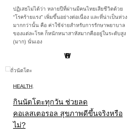
ปฏิเสธไม่ได้ว่า หลายปีที่ผ่านมีคนไทยเสียชีวิตด้วย
“โรคร้ายแรง” เพิ่มขึ้นอย่างต่อเนื่อง และที่น่าเป็นห่วง
มากกว่านั้น คือ ค่าใช้จ่ายสำหรับการรักษาพยาบาล
ของแต่ละโรค ก็หนักหนาสาหัสมากคืออยู่ในระดับสูง
(มาก) นั่นเอง
W
H
B
S
L
P
Point Of View
Work Clinic
Business
Health
Social
Living
HEALTH
,
กินนัตโตะทุกวัน ช่วยลด
คอเลสเตอรอล สุขภาพดีขึ้นจริงหรือ
ไม่?