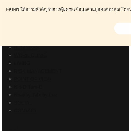
I-KINN ให้ความสำคัญกับการคุ้มครองข้อมูลส่วนบุคคลของคุณ โดยนโย
ABOUT
HEALTH
BUSINESS
WORK CLINIC
LIVING
RISK MANAGEMENT
POINT OF VIEW
Kid-D Tum-D
Healthy Talk by Lee
SOCIAL
CONTACT
Stats