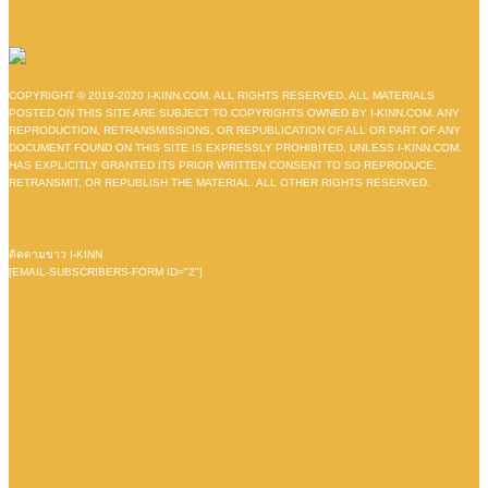
COPYRIGHT © 2019-2020 I-KINN.COM. ALL RIGHTS RESERVED. ALL MATERIALS
POSTED ON THIS SITE ARE SUBJECT TO COPYRIGHTS OWNED BY I-KINN.COM. ANY
REPRODUCTION, RETRANSMISSIONS, OR REPUBLICATION OF ALL OR PART OF ANY
DOCUMENT FOUND ON THIS SITE IS EXPRESSLY PROHIBITED, UNLESS I-KINN.COM.
HAS EXPLICITLY GRANTED ITS PRIOR WRITTEN CONSENT TO SO REPRODUCE,
RETRANSMIT, OR REPUBLISH THE MATERIAL. ALL OTHER RIGHTS RESERVED.
ติดตามข่าว I-KINN
[EMAIL-SUBSCRIBERS-FORM ID="2"]