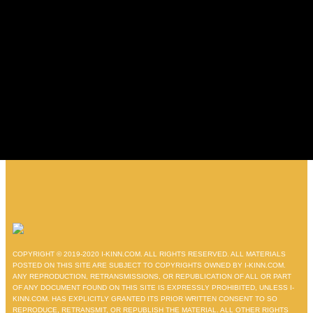
COPYRIGHT © 2019-2020 I-KINN.COM. ALL RIGHTS RESERVED. ALL MATERIALS
POSTED ON THIS SITE ARE SUBJECT TO COPYRIGHTS OWNED BY I-KINN.COM.
ANY REPRODUCTION, RETRANSMISSIONS, OR REPUBLICATION OF ALL OR PART
OF ANY DOCUMENT FOUND ON THIS SITE IS EXPRESSLY PROHIBITED, UNLESS I-
KINN.COM. HAS EXPLICITLY GRANTED ITS PRIOR WRITTEN CONSENT TO SO
REPRODUCE, RETRANSMIT, OR REPUBLISH THE MATERIAL. ALL OTHER RIGHTS