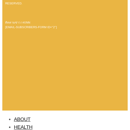
RESERVED.
ติดตามข่าว I-KINN
[EMAIL-SUBSCRIBERS-FORM ID="2"]
ABOUT
HEALTH