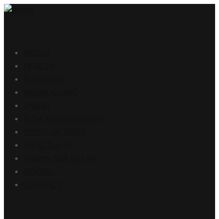
ABOUT
HEALTH
BUSINESS
WORK CLINIC
LIVING
RISK MANAGEMENT
POINT OF VIEW
Kid-D Tum-D
Healthy Talk by Lee
SOCIAL
CONTACT
Stats