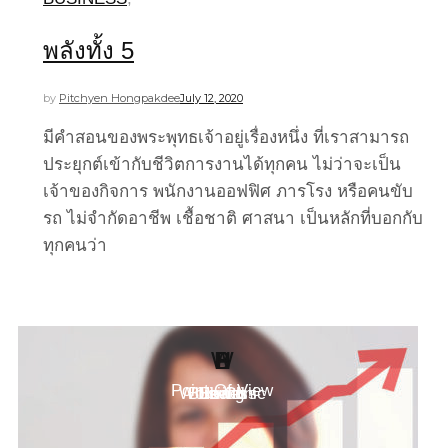
พลังทั้ง 5
by
Pitchyen Hongpakdee
July 12, 2020
มีคำสอนของพระพุทธเจ้าอยู่เรื่องหนึ่ง ที่เราสามารถ
ประยุกต์เข้ากับชีวิตการงานได้ทุกคน ไม่ว่าจะเป็น
เจ้าของกิจการ พนักงานออฟฟิศ ภารโรง หรือคนขับ
รถ ไม่จำกัดอาชีพ เชื้อชาติ ศาสนา เป็นหลักที่บอกกับ
ทุกคนว่า
W
H
B
S
L
P
Point Of View
Work Clinic
Business
Health
Social
Living