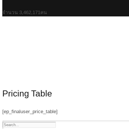
จำนวน
3,462,171
คน
Pricing Table
[ep_finaluser_price_table]