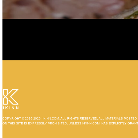
COPYRIGHT © 2019-2020 I-KINN.COM. ALL RIGHTS RESERVED. ALL MATERIALS POSTE
ON THIS SITE IS EXPRESSLY PROHIBITED, UNLESS I-KINN.COM. HAS EXPLICITLY GR