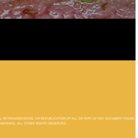
ON, RETRANSMISSIONS, OR REPUBLICATION OF ALL OR PART OF ANY DOCUMENT FOUND
 MATERIAL. ALL OTHER RIGHTS RESERVED.