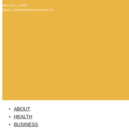
ติดตามข่าว I-KINN
[EMAIL-SUBSCRIBERS-FORM ID="2"]
ABOUT
HEALTH
BUSINESS