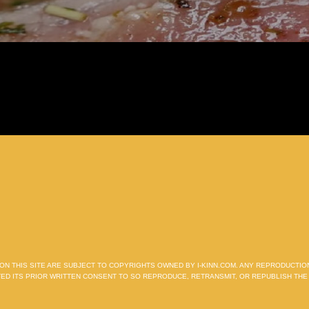
D ON THIS SITE ARE SUBJECT TO COPYRIGHTS OWNED BY I-KINN.COM. ANY REPRODUCTI
ANTED ITS PRIOR WRITTEN CONSENT TO SO REPRODUCE, RETRANSMIT, OR REPUBLISH THE