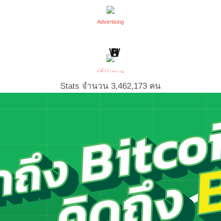
Advertising
W
H
B
S
L
P
Point Of View
Work Clinic
Business
Health
Social
Living
Advertising
Stats จำนวน
3,462,173
คน