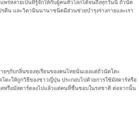
พร่หลายเป็นที่รู้จักให้กับผู้คนทั่วโลกได้จนถึงทุกวันนี้ ถั่วนัต
ยโปรตีน และวิตามินนานาชนิดมีส่วนช่วยบำรุงร่างกายและเรา
ล้ายๆกับกลิ่นของทุเรียนของคนไทยนั่นเองแต่ถั่วนัตโตะ
ัตโตะให้ถูกวิธีของชาวญี่ปุ่น ประกอบไปด้วยการใช้มัสตาร์หรือ
่ซอสหรือมัสตาร์ดลงไปแล้วแต่คนที่ชื่นชอบในรสชาติ ต่อจากนั้น