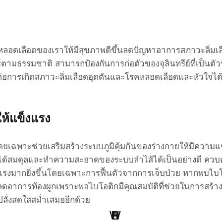
ะหลอดเลือดของเราให้มีสุขภาพดีขึ้นลดปัญหาอาการสภาวะลิ่มเลือ
ตามธรรมชาติ สามารถป้องกันการก่อตัวของจุลินทรีย์ที่เป็นตัว
่อการเกิดสภาวะลิ่มเลือดอุดตันและโรคหลอดเลือดและหัวใจได้เ
ให้แข็งแรง
โดยเฉพาะช่วยเสริมสร้างระบบภูมิคุ้มกันของร่างกายให้มีความแข
านได้สมดุลและทำความสะอาดของระบบลำไส้ได้เป็นอย่างดี ควบค
็งแรงมากยิ่งขึ้นโดยเฉพาะการฟื้นตัวจากการเจ็บป่วย หากพบไบโ
ย ลดอาการท้องผูกเพราะพอไบโอติกมีคุณสมบัติที่ช่วยในการสร
ลั่งสดใสสม่ำเสมออีกด้วย
W
H
B
S
L
P