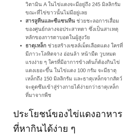
วิตามิน A ในไข่แดงจะมีอยู่ถึง 245 มิลลิกรัม
ขณะที่ไข่ขาวนั้นไม่มีอยู่เลย
สารลูทีนและซีแซนทีน
ช่วยชะลอการเสื่อม
ของศูนย์กลางจอประสาทตา ซึ่งเป็นสาเหตุ
หลักของการตาบอดในผู้สูงวัย
ธาตุเหล็ก
ช่วยสร้างเซลล์เม็ดเลือดแดง ใครที่
มีภาวะโลหิตจาง อ่อนล้า หน้ามืด วูบหมด
แรงง่าย ๆ ใครที่มีอาการข้างต้นก็ต้องกินไข่
แดงเยอะขึ้น ในไข่แดง 100 กรัม จะมีธาตุ
เหล็กถึง 150 มิลลิกรัม และธาตุเหล็กจากสัตว์
จะดูดซึมเข้าสู่ร่างกายได้ง่ายกว่าธาตุเหล็ก
ที่มาจากพืช
ประโยชน์ของไข่แดงอาหาร
ที่หากินได้ง่าย ๆ