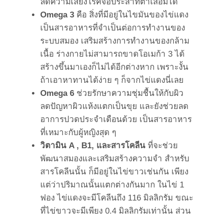
ลดความเสี่ยงโรคจอประสาทตาเสื่อมได้
Omega 3
คือ สิ่งที่มีอยู่ในไขมันของไข่แดง
เป็นสารอาหารที่จำเป็นต่อการทำงานของ
ระบบสมอง เสริมสร้างการทำงานของกล้าม
เนื้อ ร่างกายไม่สามารถขาดโอเมก้า 3 ได้
สร้างขึ้นมาเองก็ไม่ได้อีกต่างหาก เพราะงั้น
ถ้าเอาหาทานได้ง่าย ๆ ก็จากไข่แดงนี่เลย
Omega 6
ช่วยรักษาความชุ่มชื้นให้กับผิว
ลดปัญหาผิวแห้งแตกเป็นขุย และยังช่วยลด
อาการปวดประจำเดือนด้วย เป็นสารอาหาร
ที่เหมาะกับผู้หญิงสุด ๆ
วิตามิน A , B1, และสารโคลีน
ที่จะช่วย
พัฒนาสมองและเสริมสร้างความจำ สำหรับ
สารโคลีนนั้น ก็มีอยู่ในไข่ขาวเช่นกัน เพียง
แต่ว่าปริมาณนั้นแตกต่างกันมาก ในไข่ 1
ฟอง ไข่แดงจะมีโคลีนถึง 116 มิลลิกรัม ขณะ
ที่ไข่ขาวจะมีเพียง 0.4 มิลลิกรัมเท่านั้น ส่วน