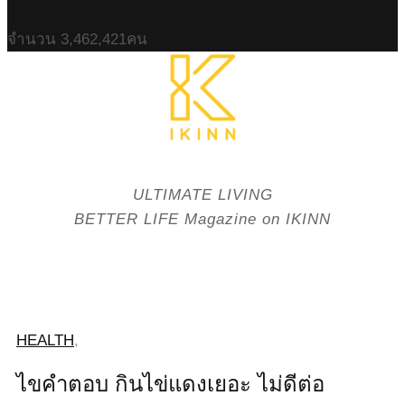
จำนวน
3,462,421
คน
ULTIMATE LIVING
BETTER LIFE Magazine on IKINN
HEALTH
,
ไขคำตอบ กินไข่แดงเยอะ ไม่ดีต่อ