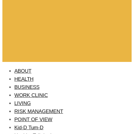
ABOUT
HEALTH
BUSINESS
WORK CLINIC
LIVING
RISK MANAGEMENT
POINT OF VIEW
Kid-D Tum-D