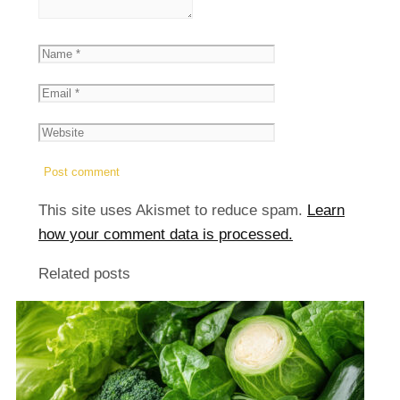
This site uses Akismet to reduce spam.
Learn
how your comment data is processed.
Related posts