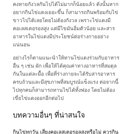
คงหายกังวลกันไปได้ไม่มากก็น้อยแล้ว ดังนั้นหาก
อยากกินไข่แดงเยอะขึ้น ก็สามารถกินพร้อมกับไข่
ขาวไปได้เลยโดยไม่ต้องกังวล เพราะไข่แดงมี
คอเลสเตอรอลสูง แต่มีไขมันอิ่มตัวน้อย และสาร
อาหารในไข่แดงมีประโยชน์ต่อร่างกายอย่าง
แน่นอน
อย่างไรก็ตามแนะนำให้ทานไข่แดงร่วมกับอาหาร
อื่น ๆ เช่น ผัก เพื่อให้ได้คุณค่าทางอาหารที่สมดุล
กันในแต่ละมื้อ เพื่อที่ร่างกายจะได้รับสารอาหาร
ครบถ้วนและมีสุขภาพที่สมบูรณ์แข็งแรง ต่อจากนี้
ไปทุกคนก็สามารถทานไข่ได้ทั้งฟอง โดยไม่ต้อง
เขี่ยไข่แดงออกอีกต่อไป
บทความอื่นๆ ที่น่าสนใจ
กินไข่ทุกวัน เสี่ยงคอเลสเตอรอลสูงหรือไม่ ควรกิน