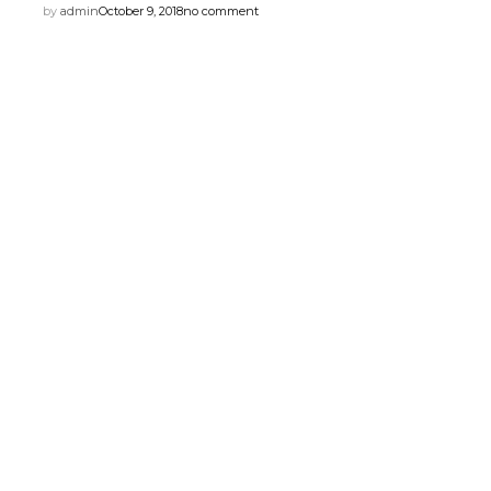
by
admin
October 9, 2018
no comment