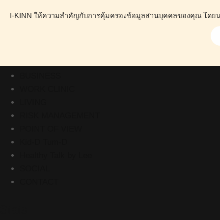
I-KINN ให้ความสำคัญกับการคุ้มครองข้อมูลส่วนบุคคลของคุณ โดยนโย
ABOUT
HEALTH
BUSINESS
WORK CLINIC
LIVING
RISK MANAGEMENT
POINT OF VIEW
Kid-D Tum-D
Healthy Talk by Lee
SOCIAL
CONTACT
Stats