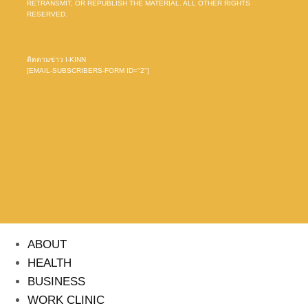
RETRANSMIT, OR REPUBLISH THE MATERIAL. ALL OTHER RIGHTS
RESERVED.
ติดตามข่าว I-KINN
[EMAIL-SUBSCRIBERS-FORM ID="2"]
ABOUT
HEALTH
BUSINESS
WORK CLINIC