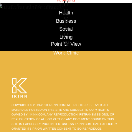
Advertising
H
B
Health
S
Business
L
Social
P
Living
W
Point Of View
Work Clinic
COPYRIGHT © 2019-2020 I-KINN.COM. ALL RIGHTS RESERVED. ALL
MATERIALS POSTED ON THIS SITE ARE SUBJECT TO COPYRIGHTS
OWNED BY I-KINN.COM. ANY REPRODUCTION, RETRANSMISSIONS, OR
REPUBLICATION OF ALL OR PART OF ANY DOCUMENT FOUND ON THIS
SITE IS EXPRESSLY PROHIBITED, UNLESS I-KINN.COM. HAS EXPLICITLY
GRANTED ITS PRIOR WRITTEN CONSENT TO SO REPRODUCE,