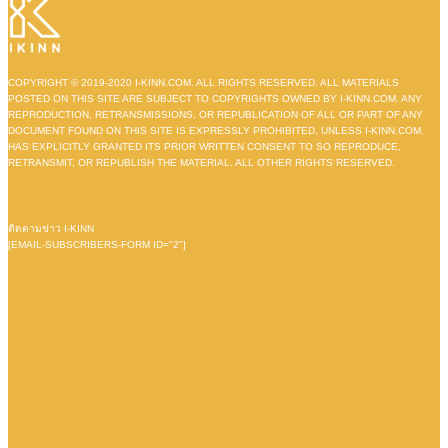
COPYRIGHT © 2019-2020 I-KINN.COM. ALL RIGHTS RESERVED. ALL MATERIALS
POSTED ON THIS SITE ARE SUBJECT TO COPYRIGHTS OWNED BY I-KINN.COM. ANY
REPRODUCTION, RETRANSMISSIONS, OR REPUBLICATION OF ALL OR PART OF ANY
DOCUMENT FOUND ON THIS SITE IS EXPRESSLY PROHIBITED, UNLESS I-KINN.COM.
HAS EXPLICITLY GRANTED ITS PRIOR WRITTEN CONSENT TO SO REPRODUCE,
RETRANSMIT, OR REPUBLISH THE MATERIAL. ALL OTHER RIGHTS RESERVED.
ติดตามข่าว I-KINN
[EMAIL-SUBSCRIBERS-FORM ID="2"]