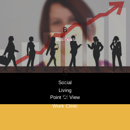
B
Business
S
L
Social
P
Living
W
Point Of View
Work Clinic