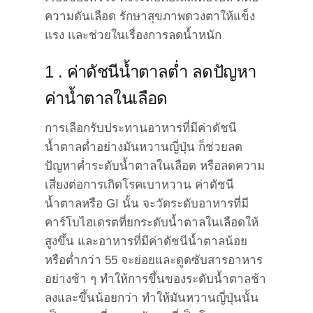
ความดันเลือด รักษาสุขภาพดวงตาให้แข็ง
แรง และช่วยในเรื่องการลดน้ำหนัก
1 . ค่าดัชนีน้ำตาลต่ำ ลดปัญหา
ค่าน้ำตาลในเลือด
การเลือกรับประทานอาหารที่มีค่าดัชนี
น้ำตาลต่ำอย่างมันหวานญี่ปุ่น ก็ช่วยลด
ปัญหาค่ำระดับน้ำตาลในเลือด หรือลดความ
เสี่ยงต่อการเกิดโรคเบาหวาน ค่าดัชนี
น้ำตาลหรือ
GI
นั้น จะวัดระดับอาหารที่มี
คาร์โบไฮเดรตที่ยกระดับน้ำตาลในเลือดให้
สูงขึ้น และอาหารที่มีค่าดัชนีน้ำตาลน้อย
หรือต่ำกว่า
55
จะย่อยและดูดซับสารอาหาร
อย่างช้า ๆ ทำให้การขึ้นของระดับน้ำตาลช้า
ลงและขึ้นน้อยกว่า ทำให้มันหวานญี่ปุ่นนั้น