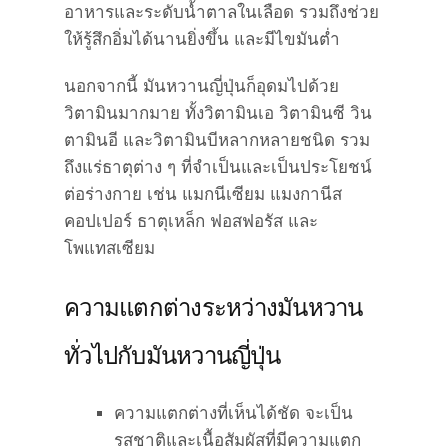
อาหารและระดับน้ำตาลในเลือด รวมถึงช่วย
ให้รู้สึกอิ่มได้นานยิ่งขึ้น และมีไขมันต่ำ
นอกจากนี้ มันหวานญี่ปุ่นก็อุดมไปด้วย
วิตามินมากมาย ทั้งวิตามินเอ วิตามินซี วิน
ตามินอี และวิตามินบีหลากหลายชนิด รวม
ถึงแร่ธาตุต่าง ๆ ที่จำเป็นและเป็นประโยชน์
ต่อร่างกาย เช่น แมกนีเซียม แมงกานีส
คอปเปอร์ ธาตุเหล็ก ฟอสฟอรัส และ
โพแทสเซียม
ความแตกต่างระหว่างมันหวาน
ทั่วไปกับมันหวานญี่ปุ่น
ความแตกต่างที่เห็นได้ชัด จะเป็น
รสชาติและเนื้อสัมผัสที่มีความแตก