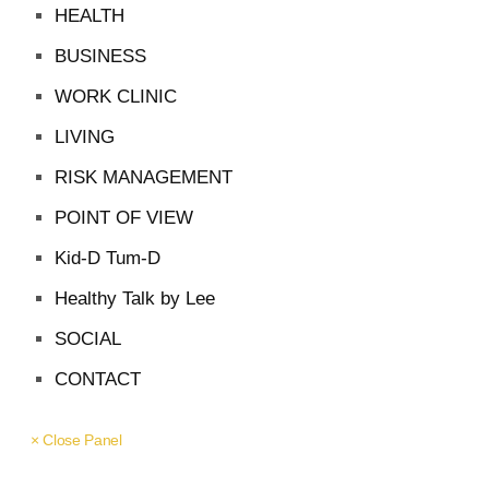
HEALTH
BUSINESS
WORK CLINIC
LIVING
RISK MANAGEMENT
POINT OF VIEW
Kid-D Tum-D
Healthy Talk by Lee
SOCIAL
CONTACT
× Close Panel