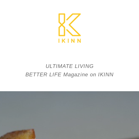
ULTIMATE LIVING
BETTER LIFE Magazine on IKINN