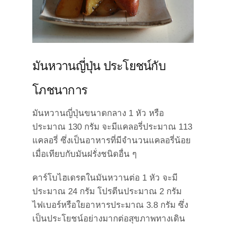
มันหวานญี่ปุ่น ประโยชน์กับ
โภชนาการ
มันหวานญี่ปุ่นขนาดกลาง 1 หัว หรือ
ประมาณ 130 กรัม จะมีแคลอรี่ประมาณ 113
แคลอรี่ ซึ่งเป็นอาหารที่มีจำนวนแคลอรี่น้อย
เมื่อเทียบกับมันฝรั่งชนิดอื่น ๆ
คาร์โบไฮเดรตในมันหวานต่อ 1 หัว จะมี
ประมาณ 24 กรัม โปรตีนประมาณ 2 กรัม
ไฟเบอร์หรือใยอาหารประมาณ 3.8 กรัม ซึ่ง
เป็นประโยชน์อย่างมากต่อสุขภาพทางเดิน