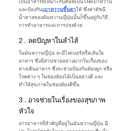
เป็นอาหารที่เหมาะกับคนที่เป็นโรคเบาหวาน
และป้องกัน
เบาหวานขึ้นตา
ได้ ซึ่งค่าดัชนี
น้ำตาลของมันหวานญี่ปุ่นนั้นก็ขึ้นอยู่กับวิธี
การทำอาหารและการปรุงด้วย
2 . ลดปัญหาในลำไส้
ในมันหวานญี่ปุ่น จะมีไฟเบอร์หรือเส้นใย
อาหาร ซึ่งมีส่วนช่วยอย่างมากในเรื่องของ
ทางเดินอาหาร ซึ่งจะช่วยป้องกันท้องผูก หรือ
โรคต่าง ๆ ในช่องท้องได้เป็นอย่างดี และ
ทำให้สุขภาพในช่องท้องดีขึ้น
3 . อาจช่วยในเรื่องของสุขภาพ
หัวใจ
สารอาหารที่สำคัญที่อยู่ในมันหวานญี่ปุ่น มี