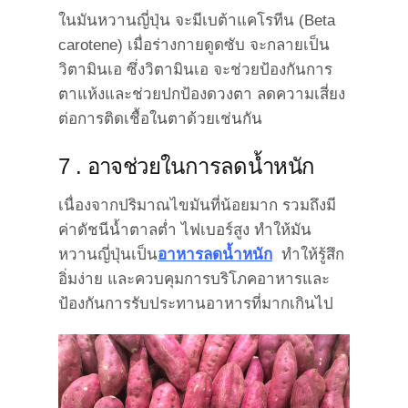
ในมันหวานญี่ปุ่น จะมีเบต้าแคโรทีน
(Beta
carotene)
เมื่อร่างกายดูดซับ จะกลายเป็น
วิตามินเอ ซึ่งวิตามินเอ จะช่วยป้องกันการ
ตาแห้งและช่วยปกป้องดวงตา ลดความเสี่ยง
ต่อการติดเชื้อในตาด้วยเช่นกัน
7 . อาจช่วยในการลดน้ำหนัก
เนื่องจากปริมาณไขมันที่น้อยมาก รวมถึงมี
ค่าดัชนีน้ำตาลต่ำ ไฟเบอร์สูง ทำให้มัน
หวานญี่ปุ่นเป็น
อาหารลดน้ำหนัก
ทำให้รู้สึก
อิ่มง่าย และควบคุมการบริโภคอาหารและ
ป้องกันการรับประทานอาหารที่มากเกินไป