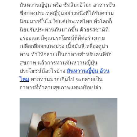
มันหวานญี่ปุ่น หรือ ซัทสึมะอิโมะ อาหารขึ้น
ชื่อของประเทศญี่ปุ่นอย่างหนึ่งที่ได้รับความ
นิยมมากขึ้นไม่ใช่แค่ประเทศไทย ทั่วโลกก็
นิยมรับประทานกันมากขึ้น ด้วยรสชาติที่
อร่อยและมีคุณประโยชน์ที่ดีต่อร่างกาย
เปลือกสีออกแดงม่วง เนื้อมันสีเหลืองดูน่า
ทาน ทำให้กลายเป็นอาหารสำหรับคนที่รัก
สุขภาพ แล้วการทานมันหวานญี่ปุ่น
ประโยชน์มีอะไรบ้าง
มันหวานญี่ปุ่น อ้วน
ไหม
หากทานมากเกินไป จะกลายเป็น
อาหารที่ทำลายสุขภาพแทนหรือเปล่า