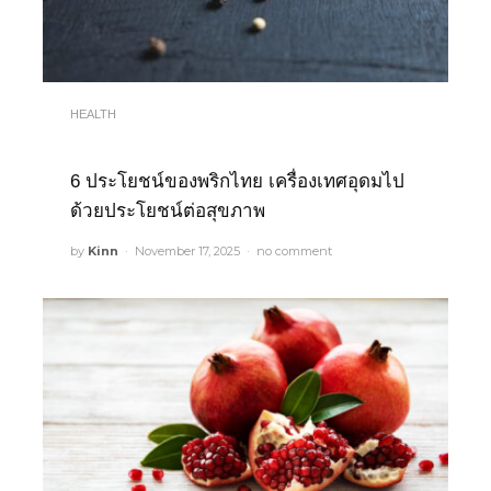
HEALTH
6 ประโยชน์ของพริกไทย เครื่องเทศอุดมไป
ด้วยประโยชน์ต่อสุขภาพ
by
Kinn
November 17, 2025
no comment