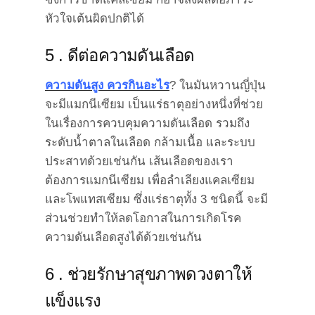
หัวใจเต้นผิดปกติได้
5 . ดีต่อความดันเลือด
ความดันสูง ควรกินอะไร
? ในมันหวานญี่ปุ่น
จะมีแมกนีเซียม เป็นแร่ธาตุอย่างหนึ่งที่ช่วย
ในเรื่องการควบคุมความดันเลือด รวมถึง
ระดับน้ำตาลในเลือด กล้ามเนื้อ และระบบ
ประสาทด้วยเช่นกัน เส้นเลือดของเรา
ต้องการแมกนีเซียม เพื่อลำเลียงแคลเซียม
และโพแทสเซียม ซึ่งแร่ธาตุทั้ง
3
ชนิดนี้ จะมี
ส่วนช่วยทำให้ลดโอกาสในการเกิดโรค
ความดันเลือดสูงได้ด้วยเช่นกัน
6 . ช่วยรักษาสุขภาพดวงตาให้
แข็งแรง