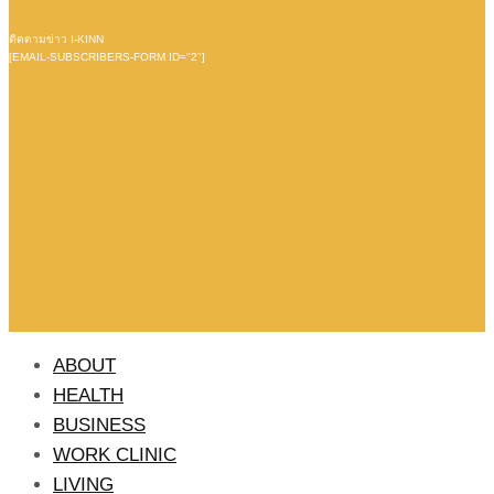
ติดตามข่าว I-KINN
[EMAIL-SUBSCRIBERS-FORM ID="2"]
ABOUT
HEALTH
BUSINESS
WORK CLINIC
LIVING