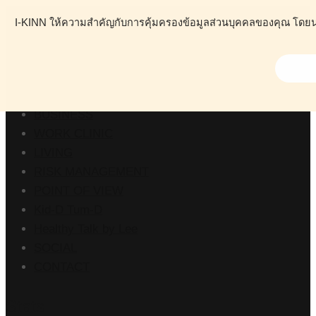
I-KINN ให้ความสำคัญกับการคุ้มครองข้อมูลส่วนบุคคลของคุณ โดยนโย
ABOUT
HEALTH
BUSINESS
WORK CLINIC
LIVING
RISK MANAGEMENT
POINT OF VIEW
Kid-D Tum-D
Healthy Talk by Lee
SOCIAL
CONTACT
Stats