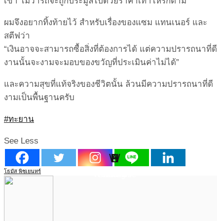
เขา ไม่ว่ารถจะถูกประมูลไปด้วยราคาเท่าไหร่ก็ตาม
ผมจึงอยากทิ้งท้ายไว้ สำหรับเรื่องของแซม แทนเนอร์ และ
สตีฟว่า
“เงินอาจจะสามารถซื้อสิ่งที่ต้องการได้ แต่ความปรารถนาที่ดี
งานนั้นจะงามจะมอบของขวัญที่ประเมินค่าไม่ได้”
และความสุขที่แท้จริงของชีวิตนั้น ล้วนมีความปรารถนาที่ดี
งามเป็นพื้นฐานครับ
#ทะยาน
See Less
W
H
B
S
L
P
โธมัส พิชเยนทร์
Point Of View
Work Clinic
Business
Health
Social
Living