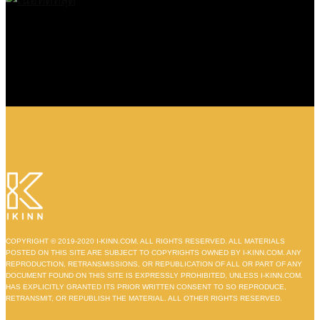
COPYRIGHT © 2019-2020 I-KINN.COM. ALL RIGHTS RESERVED. ALL MATERIALS
POSTED ON THIS SITE ARE SUBJECT TO COPYRIGHTS OWNED BY I-KINN.COM. ANY
REPRODUCTION, RETRANSMISSIONS, OR REPUBLICATION OF ALL OR PART OF ANY
DOCUMENT FOUND ON THIS SITE IS EXPRESSLY PROHIBITED, UNLESS I-KINN.COM.
HAS EXPLICITLY GRANTED ITS PRIOR WRITTEN CONSENT TO SO REPRODUCE,
RETRANSMIT, OR REPUBLISH THE MATERIAL. ALL OTHER RIGHTS RESERVED.