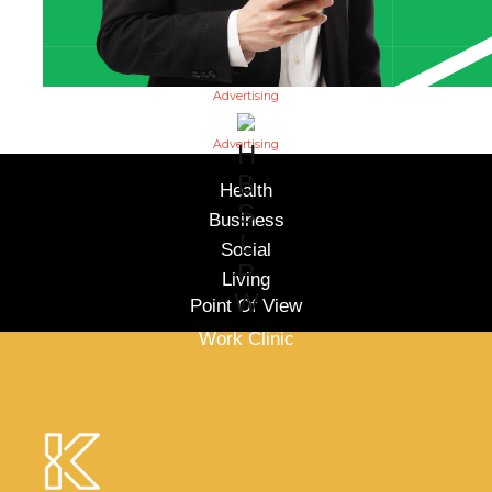
Advertising
Advertising
H
B
Health
S
Business
L
Social
P
Living
W
Point Of View
Work Clinic