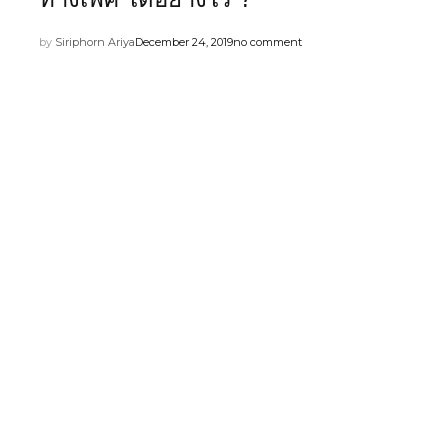
by
Siriphorn Ariya
December 24, 2019
no comment