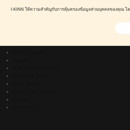
I-KINN ให้ความสำคัญกับการคุ้มครองข้อมูลส่วนบุคคลของคุณ โดยน
ABOUT
HEALTH
BUSINESS
WORK CLINIC
LIVING
RISK MANAGEMENT
POINT OF VIEW
Kid-D Tum-D
Healthy Talk by Lee
SOCIAL
CONTACT
Stats