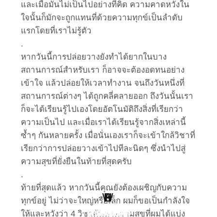
และเมื่อมันไม่เป็นไปอย่างที่คิด ความคาดหวังใน
ใจนั้นก็มักจะถูกแทนที่ด้วยความทุกข์เป็นลำดับ
แรกโดยที่เราไม่รู้ตัว
.
หากวันนี้การปล่อยวางยังทำได้ยากในบาง
สถานการณ์สำหรับเรา ก็อาจจะต้องอดทนอย่าง
เข้าใจ แล้วปล่อยให้เวลาทำงาน จนถึงวันหนึ่งที่
สถานการณ์ต่างๆ ได้ถูกคลี่คลายออก ถึงวันนั้นเรา
ก็จะได้เรียนรู้ไปเองโดยอัตโนมัติถึงสิ่งที่เรียกว่า
ความเป็นไป และเมื่อเราได้เรียนรู้จากสิ่งเหล่านี้
ซ้ำๆ กันหลายครั้ง เมื่อนั่นเองเราก็จะเข้าใกล้วิชาที่
เรียกว่าการปล่อยวางเข้าไปทีละนิดๆ ซึ่งนำไปสู่
ความสุขที่ยั่งยืนในท้ายที่สุดครับ
.
ท้ายที่สุดแล้ว หากวันนี้คุณยังต้องเผชิญกับความ
W
H
B
S
L
P
ทุกข์อยู่ ไม่ว่าจะใหญ่หรือเล็ก ผมก็ขอเป็นกำลังใจ
Point Of View
Work Clinic
Business
Health
Social
Living
ให้และหวังว่า 4 วิชาค้นหาความสุขที่ผมได้แบ่ง