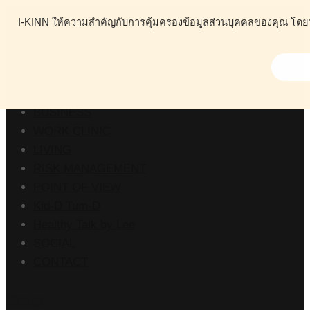
I-KINN ให้ความสำคัญกับการคุ้มครองข้อมูลส่วนบุคคลของคุณ โดยนโย
ABOUT
HEALTH
BUSINESS
WORK CLINIC
LIVING
RISK MANAGEMENT
POINT OF VIEW
Kid-D Tum-D
Healthy Talk by Lee
SOCIAL
CONTACT
Stats