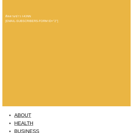
ติดตามข่าว I-KINN
[EMAIL-SUBSCRIBERS-FORM ID="2"]
ABOUT
HEALTH
BUSINESS