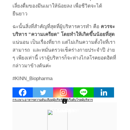
เลี่ยงดื่มของมึนเมาให้น้อยลง เพื่อชีวิตจะได้
ยืนยาว
ฉะนั้นสิ่งที่สำคัญที่สุดที่ผู้บริหารควรทำ คือ
ควรจะ
บริหาร “ความเครียด” โดยทำให้เกิดขึ้นน้อยที่สุด
แน่นอน เป็นเรื่องที่ยาก แต่ไม่เกินความตั้งใจที่เรา
สามารถ และหมั่นตรวจเช็คร่างกายประจำปี ง่าย
ๆ เพียงเท่านี้ เราผู้บริหารก็จะห่างไกลโรคยอดฮิตที่
กล่าวมาข้างต้นค่ะ
#KINN_Biopharma
W
H
B
S
L
P
กระเพาะอาหาร
ความดันเลือด
ผู้บริหาร
มะเร็งตับ
โรคผู้บริหาร
Point Of View
Work Clinic
Business
Health
Social
Living