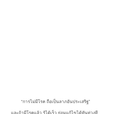
“การไม่มีโรค ถือเป็นลาภอันประเสริฐ”
และถ้ามีโรคแล้ว รู้ได้เร็ว ย่อมแก้ไขได้ทันท่วงที