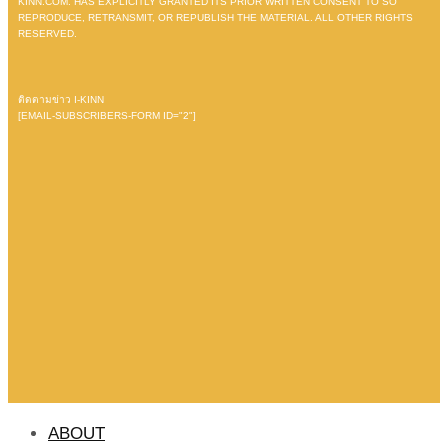
KINN.COM. HAS EXPLICITLY GRANTED ITS PRIOR WRITTEN CONSENT TO SO
REPRODUCE, RETRANSMIT, OR REPUBLISH THE MATERIAL. ALL OTHER RIGHTS
RESERVED.
ติดตามข่าว I-KINN
[EMAIL-SUBSCRIBERS-FORM ID="2"]
ABOUT