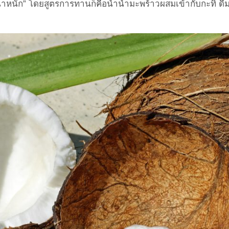
ำหนัก” โดยสูตรการทานก็คือนำน้ำมะพร้าวผสมเข้ากับกะทิ ดื่มทุ