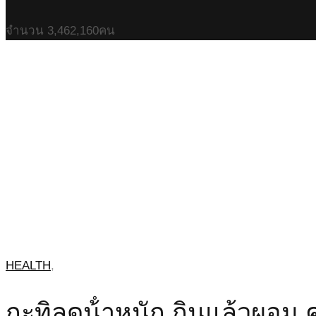
จำนวน
3,462,160
คน
HEALTH
,
กะทิลดน้ําหนัก กินแล้วผอม 