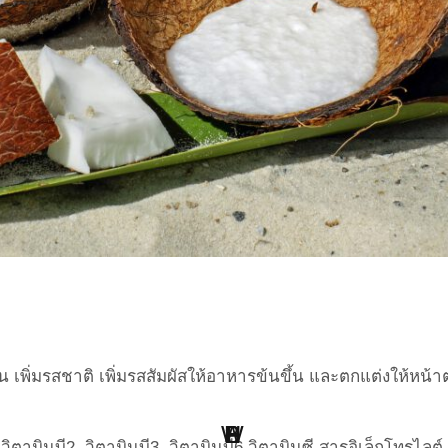
ติมัน เพิ่มรสชาติ เพิ่มรสสัมผัสให้อาหารข้นขึ้น และตกแต่งให
W
H
B
S
L
P
วิตามินบี2, วิตามินบี3, วิตามินบี6 วิตามินซี สารอิเล็กโทรไลต์