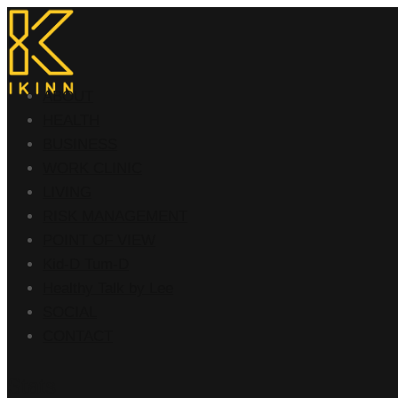
ABOUT
HEALTH
BUSINESS
WORK CLINIC
LIVING
RISK MANAGEMENT
POINT OF VIEW
Kid-D Tum-D
Healthy Talk by Lee
SOCIAL
CONTACT
Stats