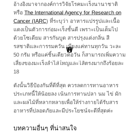
อ้างอิงมาจากองค์การวิจัยโรคมะเร็งนานาชาติ
หรือ
The International Agency for Research on
Cancer (IARC
) ที่ระบุว่า อาหารแปรรูปและเนื้อ
แดงเป็นตัวการก่อมะเร็งชั้นดี เพราะเป็นเต็มไป
ด้วยโซเดียม สารกันบูด สารปรุงแต่งกลิ่น สี
รสชาติและการรมควัน เพียงแค่ทานทุกวัน วะละ
W
H
B
S
L
P
50 กรัม หรือแค่ชิ้นเดียวต่อวัน ก็สามารถเพิ่มความ
Point Of View
Work Clinic
Business
Health
Social
Living
เสี่ยงของมะเร็งลำไส้ใหญ่และไส้ตรงมากถึงร้อยละ
18
ดังนั้นวิธีป้องกันที่ดีที่สุด ควรลดการทานอาหาร
ประเภทนี้ให้น้อยลง เน้นการทานปลา นม ไข่ ผัก
และผลไม้ที่หลากหลายเพื่อให้ร่างกายได้รับสาร
อาหารที่ปลอดภัยและมีประโยชน์จะดีที่สุดค่ะ
บทความอื่นๆ ที่น่าสนใจ