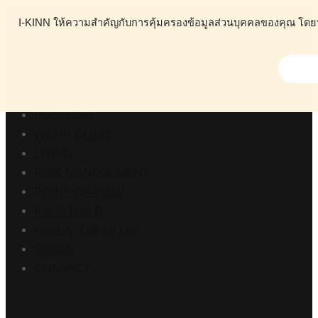
I-KINN ให้ความสำคัญกับการคุ้มครองข้อมูลส่วนบุคคลของคุณ โดยนโย
ABOUT
HEALTH
BUSINESS
WORK CLINIC
LIVING
RISK MANAGEMENT
POINT OF VIEW
Kid-D Tum-D
Healthy Talk by Lee
SOCIAL
CONTACT
Stats