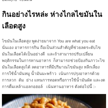
กินอย่างไรหล่ะ ห่างไกลไขมันใน
เลือดสูง
ไขมันในเลือดสูง พูดง่ายมาจาก You are what you eat
นั่นเอง อาหารการกิน ถือเป็นส่วนสำคัญที่ช่วยลดระดับไข
มันในเลือดได้เป็นอย่างดี และถ้าสามารถปรับเปลี่ยน
พฤติกรรมในการทานอาหาร ก็สามารถช่วยป้องกันภาวะไข
มันในเลือดสูงได้ ลดอาหารที่มีปริมาณไขมันสูง หลีกเลี่ยง
การใช้น้ำมันหมู น้ำมันมะพร้าว เน้นการปรุงอาหารด้วย
การลวก ต้ม ย่าง แทนการทอดหรือการใช้น้ำมันผัด และงด
การดื่มเหล้าแอลกอฮอล์ เน้นทานอาหาร ดังต่อไปนี้ :-