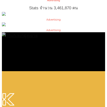
Advertising
Stats จำนวน
3,461,870
คน
Advertising
Advertising