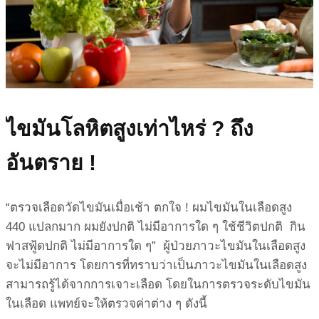
ไขมันโลหิตสูงเท่าไหร่
?
ถึง
อันตราย
!
“ตรวจเลือดวัดไขมันเมื่อเช้า ตกใจ ! ผมไขมันในเลือดสูง
440 แปลกมาก ผมยังปกติ ไม่มีอาการใด ๆ ใช้ชีวิตปกติ กิน
ฟาสฟู้ดปกติ ไม่มีอาการใด ๆ” ผู้ป่วยภาวะไขมันในเลือดสูง
จะไม่มีอาการ โดยการที่ทราบว่าเป็นภาวะไขมันในเลือดสูง
สามารถรู้ได้จากการเจาะเลือด โดยในการตรวจระดับไขมัน
ในเลือด แพทย์จะให้ตรวจค่าต่าง ๆ ดังนี้