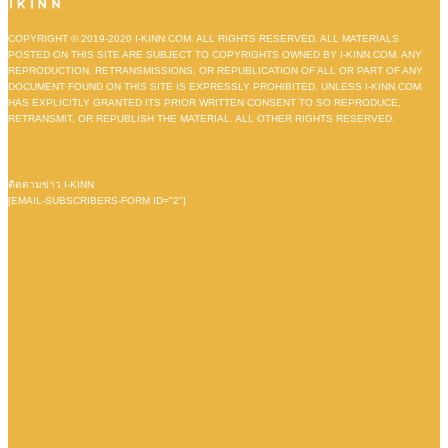
COPYRIGHT © 2019-2020 I-KINN.COM. ALL RIGHTS RESERVED. ALL MATERIALS
POSTED ON THIS SITE ARE SUBJECT TO COPYRIGHTS OWNED BY I-KINN.COM. ANY
REPRODUCTION, RETRANSMISSIONS, OR REPUBLICATION OF ALL OR PART OF ANY
DOCUMENT FOUND ON THIS SITE IS EXPRESSLY PROHIBITED, UNLESS I-KINN.COM.
HAS EXPLICITLY GRANTED ITS PRIOR WRITTEN CONSENT TO SO REPRODUCE,
RETRANSMIT, OR REPUBLISH THE MATERIAL. ALL OTHER RIGHTS RESERVED.
ติดตามข่าว I-KINN
[EMAIL-SUBSCRIBERS-FORM ID="2"]