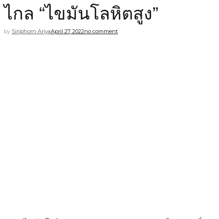
ไกล “ไขมันโลหิตสูง”
by
Siriphorn Ariya
April 27, 2022
no comment