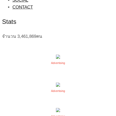
SOCIAL
CONTACT
Stats
จำนวน
3,461,869
คน
Advertising
Advertising