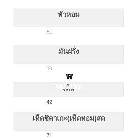
หัวหอม
51
มันฝรั่ง
10
W
H
B
S
L
P
Point Of View
Work Clinic
Business
Health
Social
Living
เห็ด
42
เห็ดชิตาเกะ(เห็ดหอม)สด
71