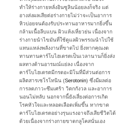
ทำให้ร่างกายหลั่งอินซูลินน้อยลงก็จริง แต่
อางส่งผลเสียต่อร่างกายไม่ว่าจะเป็นอาการ
หิวบ่อยจนต้องรับประทานอาหารมากยิ่งขึ้น
กล้ามเนื้อลีบแบน ผิวแห้งเหี่ยวย่น เนื่องจาก
ร่างกายนำไขมันที่ใช้ดูแลผิวพรรณนำไปใช้
แทนแหล่งพลังงานที่ขาดไป ยิ่งหากคุณงด
ทานทานคาร์โบไฮเดรตเป็นเวลานานก็ยิ่งส่ง
ผลทางด้านอารมณ์แย่ลง เนื่องจาก
คาร์โบไฮเดรตมีกรดอะมิโนที่มีส่วนต่อการ
ผลิตสารเซโรโทนิน (
Serotonin
) ซึ่งมีผลต่อ
การลดภาวะซึมเศร้า วิตกกังวล และอาการ
นอนไม่หลับ นอกจากนี้ยังเสี่ยงต่อการเกิด
โรคหัวใจและหลอดเลือดเพิ่มขึ้น หากขาด
คาร์โบไฮเดรตอย่างรุนแรงอาจถึงเสียชีวิตได้
ด้วยเนื่องจากร่างกายขาดกลูโคสนั่นเอง