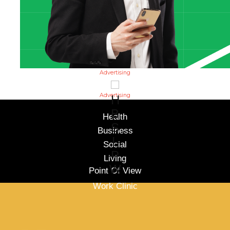
Advertising
Advertising
H
B
Health
S
Business
L
Social
P
Living
W
Point Of View
Work Clinic