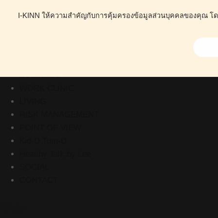
I-KINN ให้ความสำคัญกับการคุ้มครองข้อมูลส่วนบุคคลของคุณ โดยน
ABOUT
HEALTH
BUSINESS
WORK CLINIC
LIVING
RISK MANAGEMENT
POINT OF VIEW
Kid-D Tum-D
Healthy Talk by Lee
SOCIAL
CONTACT
Stats