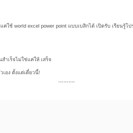
Point Of View
Work Clinic
Business
Health
Social
Living
ค่ใช้ world excel power point แบบเบสิกได้ เปิดรับ เรียนรู้โ
ำเร็จไม่ใช่แค่ให้ เสร็จ
ง ตั้งแต่เดี๋ยวนี้!
……….