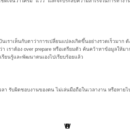
็นชัดเจนว่าใครมี “แวว” และจะประสบความสำเร็
จในการทำงานไ
ันเราเห็นกั
บตาว่าการเปลี่ยนแปลงเกิดขึ้
นอย่างรวดเร็วมาก ดัง
ว่า เราต้อง over prepare หรือเตรียมตัว ค้นคว้าหาข้อมูลให้มาก
เรียนรู้และพั
ฒนาตนเองไปเรียบร้อยแล้ว
ษาเวลา รับผิดชอบงานของตน ไม่เล่นมือถือในเวลางาน หรือหาย
W
H
B
S
L
P