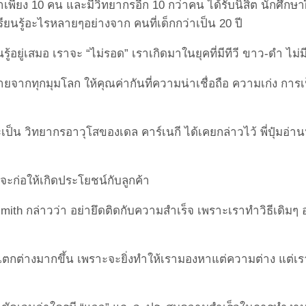
พียง 10 คน และมีวิทยากรอีก 10 กว่าคน ได้รับนิสิต นักศึกษาฝ
ยนรู้
อะไรหลายๆอย่างจาก คนที่เด็กกว่าเป็น 20 ปี
นรู้อยู่เสมอ เราจะ “ไม่รอด” เราเกิดมาในยุคที่มีทีวี ขาว-ดำ ไม่
มายจากทุกมุ
มโลก ให้คุณค่ากันที่ความน่าเชื่อถือ ความเก่ง การ
และเป็น วิทยากรอาวุโสของเดล คาร์เนกี ได้เคยกล่าวไว้ พี่ปุ๋มอ
ะก่อให้เกิ
ดประโยชน์กับลูกค้า
smith กล่าวว่า อย่ายึดติดกับความสำเร็จ เพราะเราทำวิธีเดิมๆ 
แตกต่
างมากขึ้น เพราะจะยิ่งทำให้เรามองหาแต่
ความต่าง แต่เ