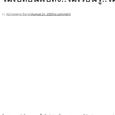
by
Atchareeya Bansit
August 24, 2020
no comment