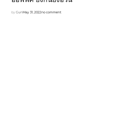
by
Gun
May 31, 2022
no comment