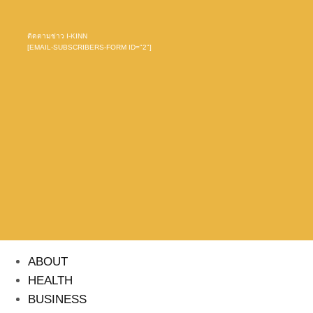
ติดตามข่าว I-KINN
[EMAIL-SUBSCRIBERS-FORM ID="2"]
ABOUT
HEALTH
BUSINESS