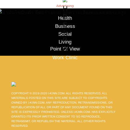
Advertising
H
B
Health
S
Business
L
Social
P
Living
W
Point Of View
Work Clinic
COPYRIGHT © 2019-2020 I-KINN.COM. ALL RIGHTS RESERVED. ALL
MATERIALS POSTED ON THIS SITE ARE SUBJECT TO COPYRIGHTS
OWNED BY I-KINN.COM. ANY REPRODUCTION, RETRANSMISSIONS, OR
REPUBLICATION OF ALL OR PART OF ANY DOCUMENT FOUND ON THIS
SITE IS EXPRESSLY PROHIBITED, UNLESS I-KINN.COM. HAS EXPLICITLY
GRANTED ITS PRIOR WRITTEN CONSENT TO SO REPRODUCE,
RETRANSMIT, OR REPUBLISH THE MATERIAL. ALL OTHER RIGHTS
RESERVED.