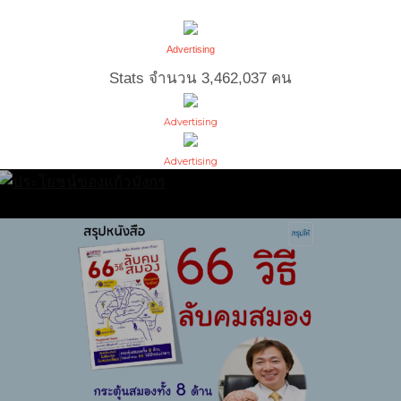
Advertising
Stats จำนวน
3,462,037
คน
Advertising
Advertising