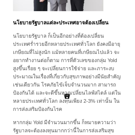
นโยบายรัฐบาลแต่ละประเทศอาจต้องเปลี่ยน
นโยบายรัฐบาล ก็เป็นอีกอย่างที่ต้องเปลี่ยน
ประเทศร่ำรวยอีกหลายประเทศทั่วโลก ยังคงมีอายุ
เกษียณที่ไม่สูงนัก แม้หลายคนที่เกษียณไปแล้ว จะ
อยากทำงานต่อก็ตาม การที่ตัวเลขของกลุ่ม Yold
สูงขึ้นเรื่อย ๆ จะเปลี่ยนการใช้จ่าย และภาระงบ
ประมาณในเรื่องที่เกี่ยวกับสุขภาพอย่างมีนัยสำคัญ
เช่นเดียวกัน โรคภัยไข้เจ็บจำนวนมาก สามารถ
ป้องกันได้ และจะดีขึ้นหากเปลี่ยนไลฟ์สไตล์ แต่ใน
W
H
B
S
L
P
หลายประเทศทั่วโลก ลงทุนเพียง 2-3% เท่านั้น ใน
Point Of View
Work Clinic
Business
Health
Social
Living
การส่งเสริมป้องกันโรค
หากกลุ่ม Yold มีจำนวนมากขึ้น ก็หมายความว่า
รัฐบาลจะต้องลงทุนมากกว่านี้ในการส่งเสริมสุข