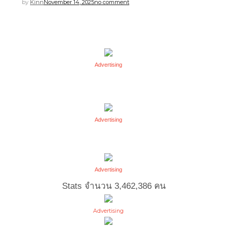
by
Kinn
November 14, 2025
no comment
Advertising
Advertising
Advertising
Stats จำนวน
3,462,386
คน
Advertising