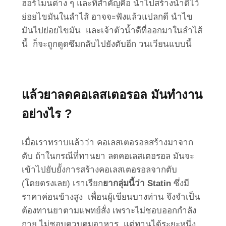
ฮอร์โมนต่าง ๆ และที่สำคัญคือ นำไปสร้างน้ำดีไว้
ย่อยไขมันในลำไส้ อาจจะฟังแล้วแปลกดี นำไข
มันไปย่อยไขมัน และเจ้าตัวน้ำดีที่ออกมาในลำไส้
นี้ ก็จะถูกดูดซึมกลับไปยังตับอีก วนเวียนแบบนี้
แล้วยาลดคอเลสเตอรอล มันทำงาน
อย่างไร
?
เมื่อเราทราบแล้วว่า คอเลสเตอรอลสร้างมาจาก
ตับ ถ้าในกรณีที่ทานยา ลดคอเลสเตอรอล มันจะ
เข้าไปยับยั้งการสร้างคอเลสเตอรอลจากตับ
(โดยตรงเลย) เราเรียก
ยากลุ่มนี้ว่า
Statin
ซึ่งมี
ราคาค่อนข้างสูง เพื่อนผู้เขียนบางท่าน จึงจำเป็น
ต้องทานยาตามแพทย์สั่ง เพราะไม่ชอบออกกำลัง
กาย ไม่ชอบควบคุมอาหาร แต่ทานได้ระยะหนึ่ง