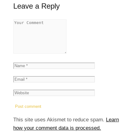
Leave a Reply
This site uses Akismet to reduce spam.
Learn
how your comment data is processed.