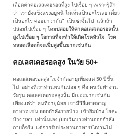
เลือดค่าคอเลสเตอรอลที่สูง ไปเรื่อย ๆ เพราะรู้สึก
ว่า เรายังแข็งแรงอยู่หนิ ไม่เห็นเป็นอะไรเลย เดี๋ยว
เป็นอะไร ค่อยมาว่ากัน” เป็นซะงั้นไป แล้วถ้า
ปล่อยไปเรื่อย ๆ โดย
ปล่อยให้ค่าคอเลสเตอรอลนั้น
สูงไปเรื่อย ๆ โอกาสที่จะทำให้เกิดโรคหัวใจ โรค
หลอดเลือดก็จะเพิ่มสูงขึ้นมากเช่นกัน
คอเลสเตอรอลสูง ในวัย
50+
คอเลสเตอรอลสูง ไม่จำกัดอายุเพียงแค่ 50 ปีขึ้น
ไป อย่างที่เราท่านพบกันบ่อย ๆ คือ คนวัยทำงาน
วัยรุ่น คอเลสเตอรอลสูงนั้น มีเยอะมากเช่นกัน
เพียงแต่ว่า คนที่อายุน้อย เขามีวิธีเผาผลาญ
อาหาร เช่น ออกกำลังกายบ้าง เข้ายิมบ้าง โยคะ
บ้าง ฯลฯ เท่านั้นเอง (ยกเว้นบางท่านออกกำลัง
กายก็จริง แต่การรับประทานอาหารยังทานไม่