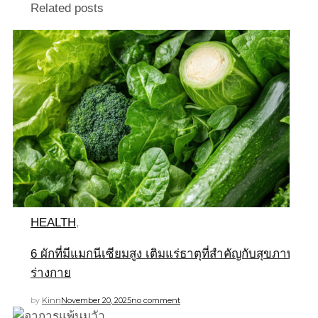
Related posts
HEALTH
,
6 ผักที่มีแมกนีเซียมสูง เติมแร่ธาตุที่สำคัญกับสุขภาพ
ร่างกาย
by
Kinn
November 20, 2025
no comment