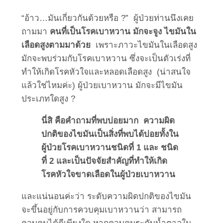
“อ้าว…มันเกี่ยวกันด้วยหรือ ?” ผู้ป่วยท่านนึงเคย
ถามมา
คนที่เป็นโรคเบาหวาน มักจะจูง ไขมันใน
เลือดสูงตามมาด้วย
เพราะภาวะไขมันในเลือดสูง
มักจะพบร่วมกับโรคเบาหวาน ซึ่งจะเป็นตัวเร่งที่
ทำให้เกิดโรคหัวใจและหลอดเลือดสูง (น่าสนใจ
แล้วใช่ไหมค่ะ) ผู้ป่วยเบาหวาน มักจะมีไขมัน
ประเภทใดสูง ?
นี่สิ คือคำถามที่พบบ่อยมาก ความผิด
ปกติของไขมันเป็นสิ่งที่พบได้บ่อยทั้งใน
ผู้ป่วยโรคเบาหวานชนิดที่ 1 และ ชนิด
ที่ 2 และเป็นปัจจัยสำคัญที่ทำให้เกิด
โรคหัวใจขาดเลือดในผู้ป่วยเบาหวาน
และแน่นอนค่ะว่า ระดับความผิดปกติของไขมัน
จะขึ้นอยู่กับการควบคุมเบาหวานว่า สามารถ