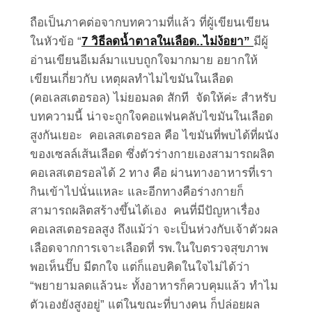
ถือเป็นภาคต่อจากบทความที่แล้ว ที่ผู้เขียนเขียน
ในหัวข้อ “
7 วิธีลดน้ำตาลในเลือด..ไม่ง้อยา”
มีผู้
อ่านเขียนอีเมล์มาแบบถูกใจมากมาย อยากให้
เขียนเกี่ยวกับ เหตุผลทำไมไขมันในเลือด
(คอเลสเตอรอล) ไม่ยอมลด สักที จัดให้ค่ะ สำหรับ
บทความนี้ น่าจะถูกใจคอแฟนคลับไขมันในเลือด
สูงกันเยอะ คอเลสเตอรอล คือ ไขมันที่พบได้ที่ผนัง
ของเซลล์เส้นเลือด ซึ่งตัวร่างกายเองสามารถผลิต
คอเลสเตอรอลได้ 2 ทาง คือ ผ่านทางอาหารที่เรา
กินเข้าไปนั่นแหละ และอีกทางคือร่างกายก็
สามารถผลิตสร้างขึ้นได้เอง คนที่มีปัญหาเรื่อง
คอเลสเตอรอลสูง ถึงแม้ว่า จะเป็นห่วงกับเจ้าตัวผล
เลือดจากการเจาะเลือดที่ รพ.ในใบตรวจสุขภาพ
พอเห็นปั๊บ มีตกใจ แต่ก็แอบคิดในใจไม่ได้ว่า
“พยายามลดแล้วนะ ทั้งอาหารก็ควบคุมแล้ว ทำไม
ตัวเองยังสูงอยู่” แต่ในขณะที่บางคน ก็ปล่อยผล