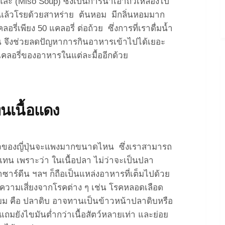
มิโสะ (Miso Soup) ซึ่งเป็นการนำเอาถั่วเหลืองไป
แล้วโรยด้วยสาหร่าย ต้นหอม มีกลิ่นหอมมาก
่เพียง 50 แคลอรี่ ต่อถ้วย ซึ่งการที่เราดื่มน้ำ
วขึ้น จึงช่วยลดปัญหาการกินอาหารเข้าไปได้เยอะ
แคลอรี่ของอาหารในแต่ละมื้ออีกด้วย
นเนื้อแดง
อวัวของญี่ปุ่นจะแพงมากขนาดไหน ซึ่งเราสามารถ
แทน เพราะว่า ในเนื้อปลา ไม่ว่าจะเป็นปลา
์ดีน ฯลฯ ก็ถือเป็นแหล่งอาหารที่เต็มไปด้วย
ความเสี่ยงจากโรคต่าง ๆ เช่น โรคหลอดเลือด
นิยม คือ ปลาดิบ อาจทานเป็นข้าวหน้าปลาดิบหรือ
พอ แถมยังไขมันต่ำกว่าเนื้อสัตว์หลายเท่า และย่อย