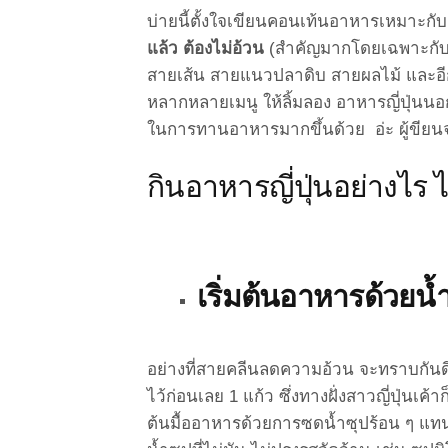
บ่ายนี้ตั้งใจเขียนคอนเท้นอาหารเหมาะกับ
แล้ว ต้องไม่อ้วน
(สำคัญมากโดยเฉพาะกับสา
สายเส้น สายแนวปลาดิบ สายผลไม้ และอีก
หลากหลายเมนู ให้ลิ้มลอง อาหารญี่ปุ่นนอก
ในการทานอาหารมากขึ้นด้วย อ่ะ ผู้ขียนจ
กินอาหารญี่ปุ่นอย่างไร ไ
เริ่มต้นอาหารด้วยน้
อย่างที่สายคลีนลดความอ้วน จะทราบกันดีอ
ไว้ก่อนเลย 1 แก้ว ซึ่งทางฝั่งสาวญี่ปุ่นเค้า
ต้นมื้ออาหารด้วยการซดน้ำซุปร้อน ๆ แทน โด