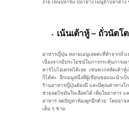
ง่าย เน้นปลานึ่ง ปลาย่าง เมนูยำปลาต่าง 
เน้นเต้าหู้
–
ถั่วนัต
อาหารญี่ปุ่น หลายเมนูเลยค่ะที่ทำจากถั่วเ
เนื่องจากมีประโยชน์ในการกระตุ้นการเ
คาร์โบไฮเดรทได้เลย เช่นพวกสลัดเต้าหู้เย็
ก็ได้ค่ะ อีกเมนูหนึ่งที่ผู้เขียนขอแนะนำเป็
ร้านอาหารญี่ปุ่นต้องมี และมีคุณค่าทาง
ช่วยลดไขมันในเลือดได้ เพิ่มใยอาหาร และ
อาหาร ลดปัญหาท้องผูกอีกด้วย โดยอาจลด
เต็ม ๆ ชาม