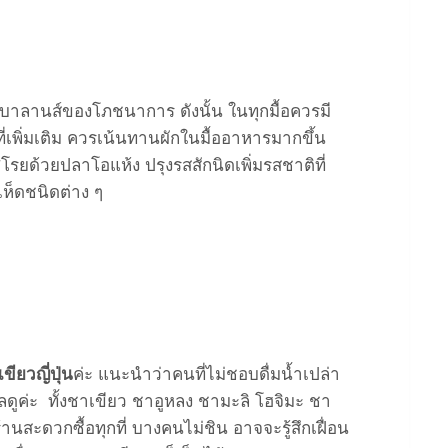
บาลานส์ของโภชนาการ ดังนั้น ในทุกมื้อควรมี
่เพิ่มเติม ควรเน้นทานผักในมื้ออาหารมากขึ้น
ทศโรยด้วยปลาโอแห้ง ปรุงรสสักนิดเพิ่มรสชาติที่
ห็ดชนิดต่าง ๆ
ขียวญี่ปุ่น
ค่ะ แนะนำว่าคนที่ไม่ชอบดื่มน้ำเปล่า
ลดูค่ะ ทั้งชาเขียว ชาอูหลง ชามะลิ โฮจิมะ ชา
สะดวกซื้อทุกที่ บางคนไม่ชิน อาจจะรู้สึกเฝื่อน