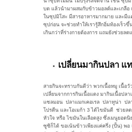
น้ำซุปที่ไม่มัน ไม่ปรุงรสจัดจ้าน เช่น ซุป
บด แล้วนำมาผสมกับข้าวมอลต์และเกลือ 
ในซุปมิโสะ มีสารอาหารมากมาย และมีแคลอรี
ซุปก่อน จะช่วยทำให้เรารู้สึกอิ่มท้องเร็
เกินกว่าที่ร่างกายต้องการ แถมยังช่วยลด
เปลี่ยนมากินปลา แท
สายกินจะทราบกันดีว่า พวกเนื้อหมู เนื้
เปลี่ยนจากการกินเนื้อแดง มากินเนื้อปลา
แซลมอน ปลาแมกเคอเรล ปลาทูน่า ปลาซาร
โปรตีน และโอเมก้า 3 ได้ไขมันดี ช่วยลด
หัวใจ หรือ ไขมันในเลือดสูง ซึ่งเมนูยอด
ซูซิก็ได้ ขอเน้นข้าวเพียงแค่ครึ่ง (ปั้น) 