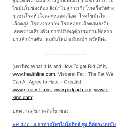
สูญเสียความมั่นใจในรูปลักษณ์ภายนอก แต่ภาวะ
ไขมันในช่องท้อง ยังนำไปสู่การเกิดโรคเรื้อรังต่าง
ๆ เช่นโรคหัวใจและหลอดเลือด โรคไขมันใน
เลือดสูง โรคเบาหวาน โรคหลอดเลือดสมองตีบ
ลดความเสี่ยงด้วยการปรับพฤติกรรมตามที่กล่าว
มาแล้วข้างต้น พบกันใหม่ ฉบับหน้า สวัสดีค่ะ
……………………..
(เครดิต: What It Is and How To get Rid Of it,
www.healthline.com
, Visceral Fat : The Fat We
Can All Agree to Hate – Greatist,
www.greatist.com
,
www.podpad.com
,
www.i-
kinn.com
)
บทความสุขภาพที่เกี่ยวข้อง
EP. 177 : 8 อาหารโพรไบโอติกส์ สูง ดีต่อระบบขับ