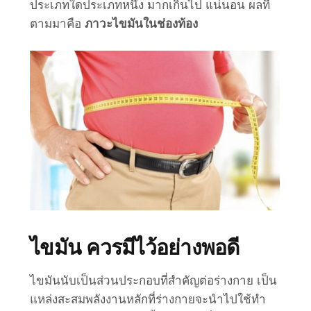
ประเภทใดประเภทหนึ่ง มากเกินไป แน่นอน ผลที่
ตามมาคือ
ภาวะไขมันในช่องท้อง
ไขมัน ควรมีไว้อย่างพอดี
ไขมันนับเป็นส่วนประกอบที่สำคัญต่อร่างกาย เป็น
แหล่งสะสมพลังงานหลักที่ร่างกายจะนำไปใช้ทำ