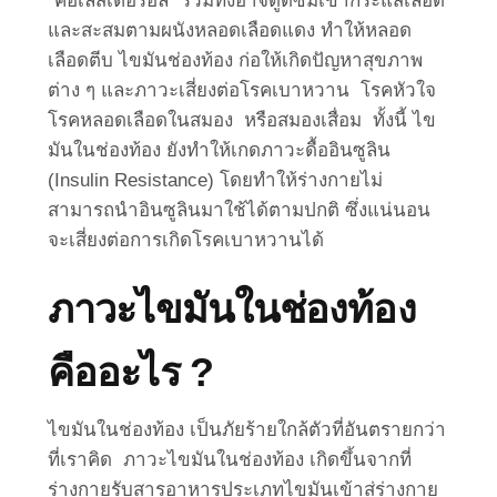
“คอเลสเตอรอล” รวมทั้งอาจดูดซึมเข้ากระแสเลือด
และสะสมตามผนังหลอดเลือดแดง ทำให้หลอด
เลือดตีบ ไขมันช่องท้อง ก่อให้เกิดปัญหาสุขภาพ
ต่าง ๆ และภาวะเสี่ยงต่อโรคเบาหวาน โรคหัวใจ
โรคหลอดเลือดในสมอง หรือสมองเสื่อม ทั้งนี้ ไข
มันในช่องท้อง ยังทำให้เกดภาวะดื้ออินซูลิน
(Insulin Resistance) โดยทำให้ร่างกายไม่
สามารถนำอินซูลินมาใช้ได้ตามปกติ ซึ่งแน่นอน
จะเสี่ยงต่อการเกิดโรคเบาหวานได้
ภาวะไขมันในช่องท้อง
คืออะไร
?
ไขมันในช่องท้อง เป็นภัยร้ายใกล้ตัวที่อันตรายกว่า
ที่เราคิด ภาวะไขมันในช่องท้อง เกิดขึ้นจากที่
ร่างกายรับสารอาหารประเภทไขมันเข้าสู่ร่างกาย