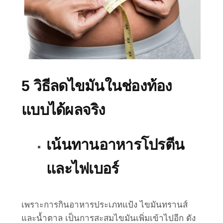
5
วิธีลดไขมันในช่องท้อง
แบบได้ผลจริง
เน้นทานอาหารโปรตีน
และไฟเบอร์
เพราะการกินอาหารประเภทแป้ง ไขมันทรานส์
และน้ำตาล เป็นการสะสมไขมันเพิ่มเข้าไปอีก ดัง