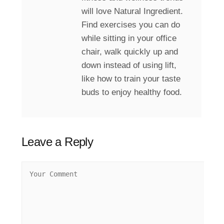
will love Natural Ingredient.
Find exercises you can do
while sitting in your office
chair, walk quickly up and
down instead of using lift,
like how to train your taste
buds to enjoy healthy food.
Leave a Reply