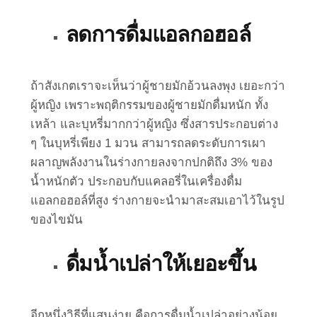
ลดการดื่มแอลกอฮอล์
ถ้าสังเกตเราจะเห็นว่าผู้ชายมักอ้วนลงพุง เยอะกว่า
ผู้หญิง เพราะพฤติกรรมของผู้ชายมักดื่มหนัก ทั้ง
เหล้า และบุหรี่มากกว่าผู้หญิง ซึ่งสารประกอบต่าง
ๆ ในบุหรี่เพียง 1 มวน สามารถลดระดับการเผา
ผลาญพลังงานในร่างกายลงจากปกติถึง 3% ของ
น้ำหนักตัว ประกอบกับแคลอรี่ในเครื่องดื่ม
แอลกอฮอล์ที่สูง ร่างกายจะนำมาสะสมเอาไว้ในรูป
ของไขมัน
ดื่มน้ำเปล่าให้เยอะขึ้น
อีกหนึ่งวิธีที่แสนง่าย คือการดื่มน้ำเปล่าอย่างน้อย