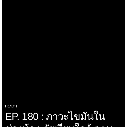
HEALTH
EP. 180 : ภาวะไขมันใน