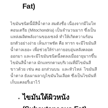
Fat)
ไขมันชนิดนี้มีสีน้ำตาล สมดังชื่อ เนื่องจากมีไมโท
คอนเดรีย (Mitochondria) เป็นจำนวนมาก ซึ่งเป็น
แหล่งผลิตพลังงานของเซลล์ ทำให้เกิดความร้อน
ยกตัวอย่างง่าย เห็นภาพชัด คือ ทารก จะมีไขมันสี
น้ำตาลเยอะ เพื่อช่วยให้ร่างกายอบอุ่นหลังคลอด
ออกมา และจะมีไขมันชนิดนี้ลดลงเมื่ออายุมากขึ้น
ไขมันสีน้ำตาล มักแทรกตามบริเวณที่มีไขมันสี
ขาวด้วย เช่น คอ อกส่วนบน และหัวไหล่ ไขมันสี
น้ำตาล ยังเผาผลาญไขมันในเลือด ซึ่งเป็นไขมันที่
เก็บแคลอรี่เอาไว้
ไขมันใต้ผิวหนัง