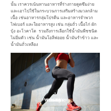
นั้น เราควรเน้นทานอาหารที่ร่างกายดูดซึมง่าย
และเอาไปใช้ในกระบวนการเสริมสร้างมวลกล้าม
เนื้อ เช่นอาหารกลุ่มโปรตีน และอาหารจำพวก
ไฟเบอร์ และใยอาหารสูง เช่น กลุ่มถั่ว เนื้อไก่ ผัก
บุ้ง อะโวคาโด รวมถึงการเลือกใช้น้ำมันพืชชนิด
ไม่อิ่มตัว เช่น น้ำมันโอลีฟออย น้ำมันรำข้าว และ
น้ำมันถั่วเหลือง
W
H
B
S
L
P
Point Of View
Work Clinic
Business
Health
Social
Living