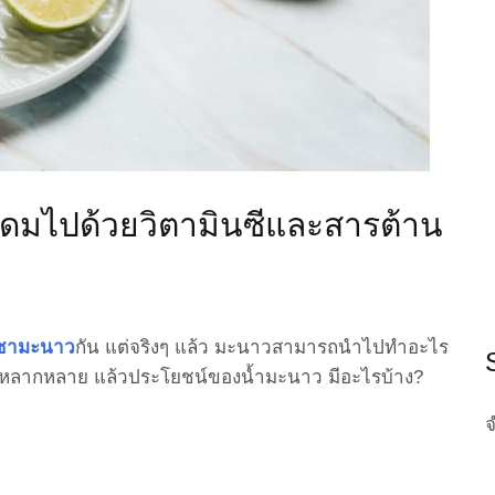
ดมไปด้วยวิตามินซีและสารต้าน
ชามะนาว
กัน แต่จริงๆ แล้ว มะนาวสามารถนำไปทำอะไร
น์หลากหลาย แล้วประโยชน์ของน้ำมะนาว มีอะไรบ้าง?