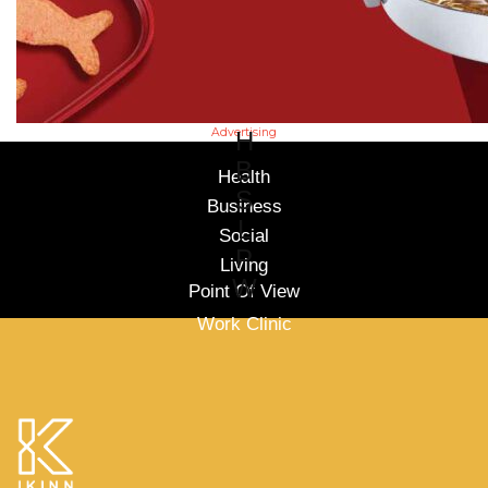
Advertising
H
B
Health
S
Business
L
Social
P
Living
W
Point Of View
Work Clinic