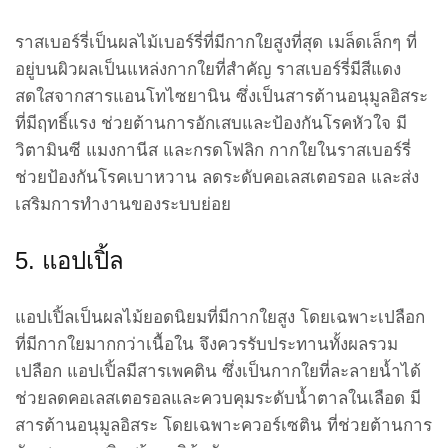
ราสเบอร์รี่เป็นผลไม้เบอร์รี่ที่มีกากใยสูงที่สุด เมล็ดเล็กๆ ที่
อยู่บนผิวผลเป็นแหล่งกากใยที่สำคัญ ราสเบอร์รี่มีสีแดง
สดใสจากสารแอนโทไซยานิน ซึ่งเป็นสารต้านอนุมูลอิสระ
ที่มีฤทธิ์แรง ช่วยต้านการอักเสบและป้องกันโรคหัวใจ มี
วิตามินซี แมงกานีส และกรดโฟลิก กากใยในราสเบอร์รี่
ช่วยป้องกันโรคเบาหวาน ลดระดับคอเลสเตอรอล และส่ง
เสริมการทำงานของระบบย่อย
5. แอปเปิ้ล
แอปเปิ้ลเป็นผลไม้ยอดนิยมที่มีกากใยสูง โดยเฉพาะเปลือก
ที่มีกากใยมากกว่าเนื้อใน จึงควรรับประทานทั้งผลรวม
เปลือก แอปเปิ้ลมีสารเพคติน ซึ่งเป็นกากใยที่ละลายน้ำได้
ช่วยลดคอเลสเตอรอลและควบคุมระดับน้ำตาลในเลือด มี
สารต้านอนุมูลอิสระ โดยเฉพาะควอร์เซติน ที่ช่วยต้านการ