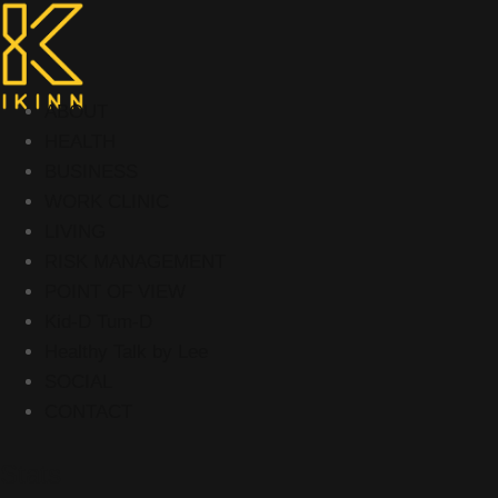
ABOUT
HEALTH
BUSINESS
WORK CLINIC
LIVING
RISK MANAGEMENT
POINT OF VIEW
Kid-D Tum-D
Healthy Talk by Lee
SOCIAL
CONTACT
Stats