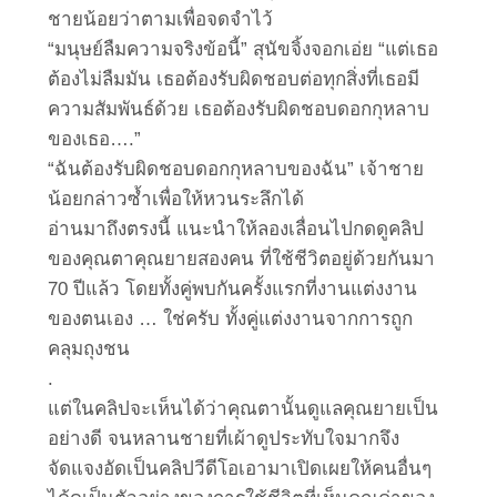
ชายน้อยว่าตามเพื่อจดจำไว้
“มนุษย์ลืมความจริงข้อนี้” สุนัขจิ้งจอกเอ่ย “แต่เธอ
ต้องไม่ลืมมัน เธอต้องรับผิดชอบต่อทุกสิ่งที่เธอมี
ความสัมพันธ์ด้วย เธอต้องรับผิดชอบดอกกุหลาบ
ของเธอ….”
“ฉันต้องรับผิดชอบดอกกุหลาบของฉัน” เจ้าชาย
น้อยกล่าวซ้ำเพื่อให้หวนระลึกได้
อ่านมาถึงตรงนี้ แนะนำให้ลองเลื่อนไปกดดูคลิป
ของคุณตาคุณยายสองคน ที่ใช้ชีวิตอยู่ด้วยกันมา
70 ปีแล้ว โดยทั้งคู่พบกันครั้งแรกที่งานแต่งงาน
ของตนเอง … ใช่ครับ ทั้งคู่แต่งงานจากการถูก
คลุมถุงชน
.
แต่ในคลิปจะเห็นได้ว่าคุณตานั้นดูแลคุณยายเป็น
อย่างดี จนหลานชายที่เผ้าดูประทับใจมากจึง
จัดแจงอัดเป็นคลิปวีดีโอเอามาเปิดเผยให้คนอื่นๆ