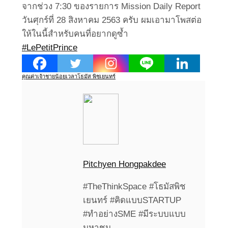
จากช่วง 7:30 ของรายการ Mission Daily Report
วันศุกร์ที่ 28 สิงหาคม 2563 ครับ ผมเอามาโพสต่อ
ให้ในนี้สำหรับคนที่อยากดูซ้ำ
#LePetitPrince
คุณค่า
เจ้าชายน้อย
เวลา
โธมัส พิชเยนทร์
Pitchyen Hongpakdee
#TheThinkSpace #โธมัสพิช
เยนทร์ #คิดแบบSTARTUP
#ทำอย่างSME #มีระบบแบบ
มหาชน...