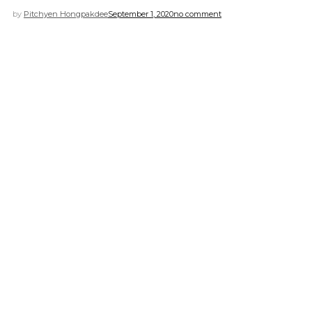
by
Pitchyen Hongpakdee
September 1, 2020
no comment