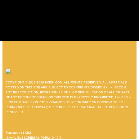
COPYRIGHT © 2019-2020 I-KINN.COM. ALL RIGHTS RESERVED. ALL MATERIALS
POSTED ON THIS SITE ARE SUBJECT TO COPYRIGHTS OWNED BY I-KINN.COM.
ANY REPRODUCTION, RETRANSMISSIONS, OR REPUBLICATION OF ALL OR PART
OF ANY DOCUMENT FOUND ON THIS SITE IS EXPRESSLY PROHIBITED, UNLESS I-
KINN.COM. HAS EXPLICITLY GRANTED ITS PRIOR WRITTEN CONSENT TO SO
REPRODUCE, RETRANSMIT, OR REPUBLISH THE MATERIAL. ALL OTHER RIGHTS
RESERVED.
ติดตามข่าว I-KINN
[EMAIL-SUBSCRIBERS-FORM ID="2"]