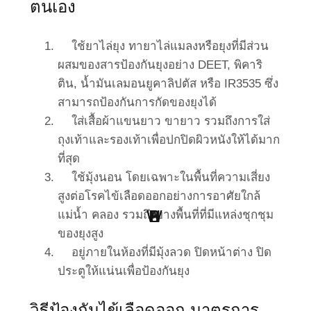
ตนเอง
ใช้ยาไล่ยุง ทายาไล่แมลงหรือยุงที่มีส่วน
ผสมของสารป้องกันยุงอย่าง DEET, พิคาริ
ติน, น้ำมันเลมอนยูคาลิปตัส หรือ IR3535 ซึ่ง
สามารถป้องกันการกัดของยุงได้
ใส่เสื้อผ้าแขนยาว ขายาว รวมถึงการใส่
ถุงเท้าและรองเท้าเพื่อปกปิดผิวหนังให้ได้มาก
ที่สุด
ใช้มุ้งนอน โดยเฉพาะในพื้นที่ความเสี่ยง
สูงต่อโรคไข้เลือดออกอย่างการอาศัยใกล้
W
H
B
S
L
P
แม่น้ำ คลอง รวมถึงบางพื้นที่ที่มีแหล่งชุกชุม
ของยุงสูง
Point Of View
Work Clinic
Business
Health
Social
Living
อยู่ภายในห้องที่มีมุ้งลวด ปิดหน้าต่าง ปิด
ประตูให้แน่นเพื่อป้องกันยุง
วิธีป้องกันไข้เลือดออก มาตรการ