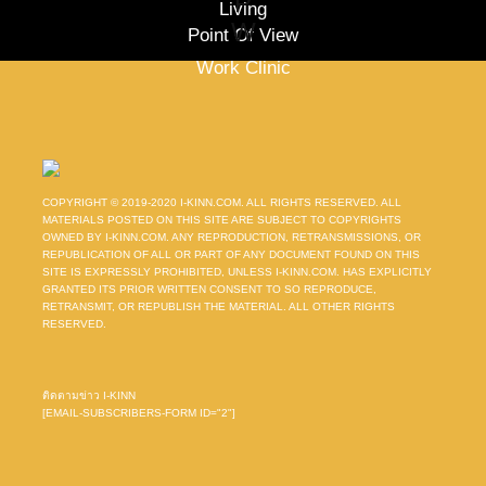
P
Living
W
Point Of View
Work Clinic
COPYRIGHT © 2019-2020 I-KINN.COM. ALL RIGHTS RESERVED. ALL
MATERIALS POSTED ON THIS SITE ARE SUBJECT TO COPYRIGHTS
OWNED BY I-KINN.COM. ANY REPRODUCTION, RETRANSMISSIONS, OR
REPUBLICATION OF ALL OR PART OF ANY DOCUMENT FOUND ON THIS
SITE IS EXPRESSLY PROHIBITED, UNLESS I-KINN.COM. HAS EXPLICITLY
GRANTED ITS PRIOR WRITTEN CONSENT TO SO REPRODUCE,
RETRANSMIT, OR REPUBLISH THE MATERIAL. ALL OTHER RIGHTS
RESERVED.
ติดตามข่าว I-KINN
[EMAIL-SUBSCRIBERS-FORM ID="2"]