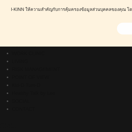
I-KINN ให้ความสำคัญกับการคุ้มครองข้อมูลส่วนบุคคลของคุณ โดยน
ABOUT
HEALTH
BUSINESS
WORK CLINIC
LIVING
RISK MANAGEMENT
POINT OF VIEW
Kid-D Tum-D
Healthy Talk by Lee
SOCIAL
CONTACT
Stats