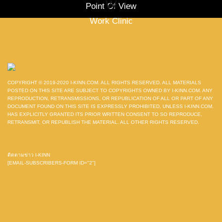
W
Point Of View
Work Clinic
COPYRIGHT © 2019-2020 I-KINN.COM. ALL RIGHTS RESERVED. ALL MATERIALS
POSTED ON THIS SITE ARE SUBJECT TO COPYRIGHTS OWNED BY I-KINN.COM. ANY
REPRODUCTION, RETRANSMISSIONS, OR REPUBLICATION OF ALL OR PART OF ANY
DOCUMENT FOUND ON THIS SITE IS EXPRESSLY PROHIBITED, UNLESS I-KINN.COM.
HAS EXPLICITLY GRANTED ITS PRIOR WRITTEN CONSENT TO SO REPRODUCE,
RETRANSMIT, OR REPUBLISH THE MATERIAL. ALL OTHER RIGHTS RESERVED.
ติดตามข่าว I-KINN
[EMAIL-SUBSCRIBERS-FORM ID="2"]