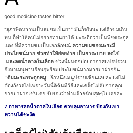
good medicine tastes bitter
“สุภาษิตหวานเป็นลมขมเป็นยา” มันก็จริงนะ แต่ถ้าขมเกิน
ทน ก็ทำให้คนไม่อยากทานยาได้ มะระถือว่าเป็นพืชตระกูล
แตง ที่มีความขมเป็นเอกลักษณ์
ความขมของมะระมี
ประโยชน์มาก ช่วยทำให้ย่อยง่าย เป็นยาระบาย ลดไข้
และลดน้ำตาลในเลือด
ช่วงนี้ฝนตกบ่อยอากาศแปรปรวน
จึงหาเมนูทานร้อนๆพร้อมประโยชน์มากมายมาฝากกัน
“
ต้มมะระกระดูกหมู
”
อีกหนึ่งเมนูปราบเซียนเลยล่ะ แต่ไม่
ต้องกังวลไปเพราะวันนี้ดิฉันมีวิธีและเคล็ดไม่ลับจากคุณ
ยายมาฝากเช่นเคย รับรองว่าทำแล้วอร่อยสุดๆไปเลยค่ะ
7 อาหารลดน้ำตาลในเลือด ควบคุมอาหาร ป้องกันเบา
หวานได้ชะงัด