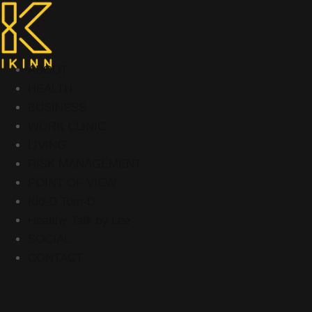
ABOUT
HEALTH
BUSINESS
WORK CLINIC
LIVING
RISK MANAGEMENT
POINT OF VIEW
Kid-D Tum-D
Healthy Talk by Lee
SOCIAL
CONTACT
Stats