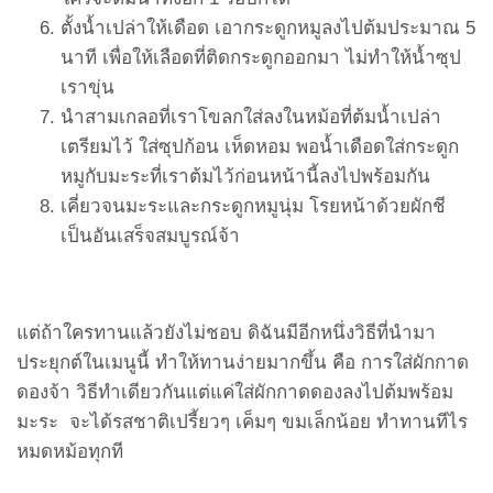
ตั้งน้ำเปล่าให้เดือด เอากระดูกหมูลงไปต้มประมาณ 5
นาที เพื่อให้เลือดที่ติดกระดูกออกมา ไม่ทำให้น้ำซุป
เราขุ่น
นำสามเกลอที่เราโขลกใส่ลงในหม้อที่ต้มน้ำเปล่า
เตรียมไว้ ใส่ซุปก้อน เห็ดหอม พอน้ำเดือดใส่กระดูก
หมูกับมะระที่เราต้มไว้ก่อนหน้านี้ลงไปพร้อมกัน
เคี่ยวจนมะระและกระดูกหมูนุ่ม โรยหน้าด้วยผักชี
เป็นอันเสร็จสมบูรณ์จ้า
แต่ถ้าใครทานแล้วยังไม่ชอบ ดิฉันมีอีกหนึ่งวิธีที่นำมา
ประยุกต์ในเมนูนี้ ทำให้ทานง่ายมากขึ้น คือ การใส่ผักกาด
ดองจ้า วิธีทำเดียวกันแต่แค่ใส่ผักกาดดองลงไปต้มพร้อม
มะระ จะได้รสชาติเปรี้ยวๆ เค็มๆ ขมเล็กน้อย ทำทานทีไร
หมดหม้อทุกที