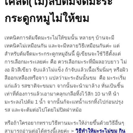
เคล็ด(ไม่)ลับต้มจืดมะระ
กระดูกหมูไม่ให้ขม
เทคนิคการต้มจืดมะระไม่ให้ขมนั้น หลายๆ บ้านจะมี
เทคนิคไม่เหมือนกัน และจะมีหลายวิธีเหมือนกันค่ะ แต่
สำหรับต้มจืดมะระกระดูกหมูอันนี้ ผู้เขียนจะใช้วิธีตั้งแต่
การเลือกมะระเลยค่ะ คือ ควรเลือกมะระที่มีผลอวบยาว ไม่
งอ ผิวสีเขียว จับแล้วไม่แข็ง ถ้าจับแล้วเนื้อเริ่มนิ่มๆ หรือผิว
สีออกเหลืองหรือจาว แปลว่ามะระอันนั้นขม คือ มะระเริ่ม
แก่แล้ว รสชาติจะขมมา จากนั้นจะนำมาล้าง หั่นเป้นชิ้น
เท่าที่ต้องการแล้วเอามาคลุกเกลือทิ้งไว้สัก 10 นาที นำ
มะระลงไปต้ม 1 น้ำ จากนั้นก้จะแทน้ำแรกทิ้งไปก่อนปรุง
รส และจะต้มต่อไปโดยไม่ปิดฝาหม้อ
หรือถ้าใครอยากทราบวิธีทานมะระให้ง่ายขึ้นด้วยวิธีอื่นๆ
สามารถอ่านต่อได้ตรงนี้เลยค่ะ >
วิธีทำให้มะระไม่ขม กิน