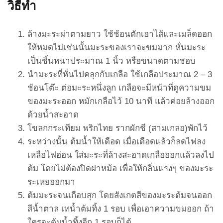
วิธีทำ
ล้างมะระผ่าตามยาว ใช้ช้อนตักเอาไส้และเมล็ดออก
ให้หมดไม่เช่นนั้นมะระของเราจะขมมาก หั่นมะระ
เป็นชิ้นหนาประมาณ 1 นิ้ว หรือขนาดตามชอบ
นำมะระที่หั่นไปคลุกกับเกลือ ใช้เกลือประมาณ 2 – 3
ช้อนโต๊ะ ต่อมะระหนึ่งลูก เกลือจะมีหน้าที่ดูความขม
ของมะระออก หมักเกลือไว้ 10 นาที แล้วค่อยล้างออก
ด้วยน้ำสะอาด
โขลกกระเทียม พริกไทย รากผักชี (สามเกลอ)พักไว้
ระหว่างนั้น ต้มน้ำให้เดือด เมื่อเดือดแล้วก็ลดไฟลง
เหลือไฟอ่อน ใส่มะระที่ล้างสะอาดเกลือออกแล้วลงไป
ต้ม โดยไม่ต้องปิดฝาหม้อ เพื่อให้กลิ่นแรงๆ ของมะระ
ระเหยออกมา
ต้มมะระจนเกือบสุก โดยสังเกตสีของมะระต้มจนออก
สีน้ำตาล เทน้ำต้มทิ้ง 1 รอบ เพื่อเอาความขมออก ถ้า
ใครจะต้มน้ำทิ้งอีก 1 รอบก็ได้