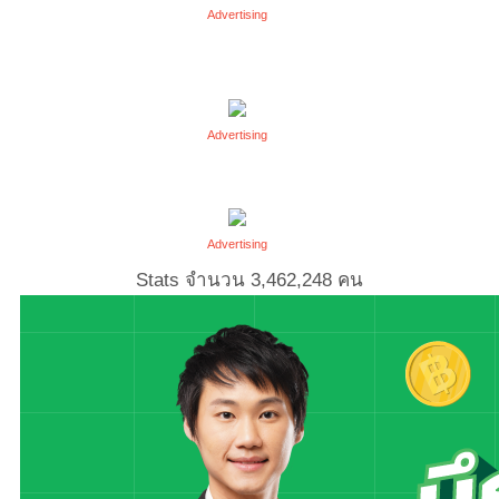
Advertising
Advertising
Advertising
Stats จำนวน
3,462,248
คน