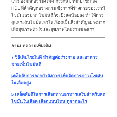
แล้ว ยิ่งมีก็ถือว่ายิ่งไม่ดี ตรงกันข้ามกับไขมันดี
HDL ที่สำคัญต่อร่างกาย ซึ่งการที่ร่างกายของเรามี
ไขมันเลวมาก ไขมันดีก็จะยิ่งลดน้อยลง ทำให้การ
ดูแลระดับไขมันเลวในเลือดเป็นสิ่งสำคัญอย่างมาก
เพื่อสุขภาพหัวใจและสุขภาพโดยรวมของเรา
อ่านบทความเพิ่มเติม :
7 วิธีเพิ่มไขมันดี สำคัญต่อร่างกาย และอาหาร
ช่วยเพิ่มไขมันดี
เคล็ดลับการออกกำลังกาย เพื่อจัดการภาวะไขมัน
ในเลือดสูง
5 เคล็ดลับดีในการเลือกทานอาหารเสริมสำหรับลด
ไขมันในเลือด เลือกแบบไหน ดูจากอะไร