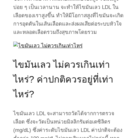
บ่อย ๆ เป็นเวลานาน จะทำให้ไขมันเลว LDL ใน
เลือดของเราสูงขึ้น ทำให้มีโอกาสสูงที่ไขมันจะเกิด
การอุดตันในเส้นเลือดและส่งผลเสียต่อระบบหัวใจ
และหลอดเลือดรวมถึงสุขภาพโดยรวม
ไขมันเลว ไม่ควรเกินเท่า
ไหร่? ค่าปกติควรอยู่ที่เท่า
ไหร่?
ไขมันเลว LDL จะสามารถวัดได้จากการตรวจ
เลือด ซึ่งจะวัดเป็นหน่วยมิลลิกรัมต่อเดซิลิตร
(mg/dL) ซึ่งค่าระดับไขมันเลว LDL ค่าปกติจะต้อง