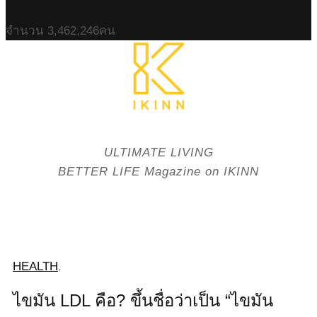
จำนวน
3,462,246
คน
ULTIMATE LIVING
BETTER LIFE Magazine on IKINN
HEALTH
,
ไขมัน LDL คือ? ขึ้นชื่อว่าเป็น “ไขมัน