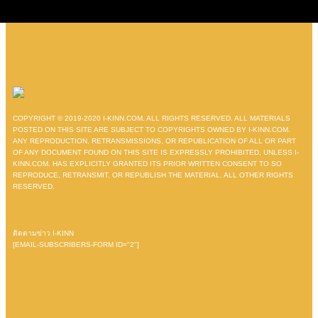
COPYRIGHT © 2019-2020 I-KINN.COM. ALL RIGHTS RESERVED. ALL MATERIALS
POSTED ON THIS SITE ARE SUBJECT TO COPYRIGHTS OWNED BY I-KINN.COM.
ANY REPRODUCTION, RETRANSMISSIONS, OR REPUBLICATION OF ALL OR PART
OF ANY DOCUMENT FOUND ON THIS SITE IS EXPRESSLY PROHIBITED, UNLESS I-
KINN.COM. HAS EXPLICITLY GRANTED ITS PRIOR WRITTEN CONSENT TO SO
REPRODUCE, RETRANSMIT, OR REPUBLISH THE MATERIAL. ALL OTHER RIGHTS
RESERVED.
ติดตามข่าว I-KINN
[EMAIL-SUBSCRIBERS-FORM ID="2"]