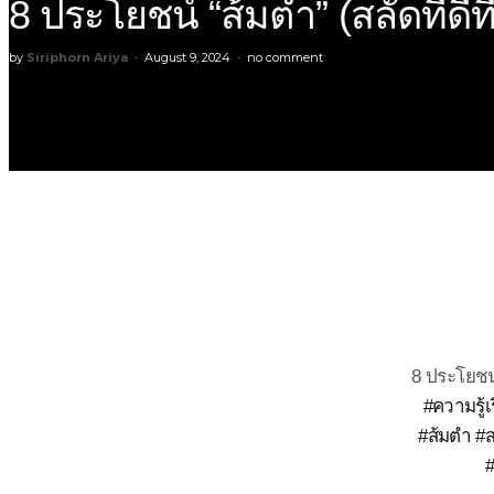
8 ประโยชน์ “ส้มตำ” (สลัดที่ดีท
by
Siriphorn Ariya
August 9, 2024
no comment
8 ประโยชน์
#ความรู้เ
#ส้มตํา
#ส
#