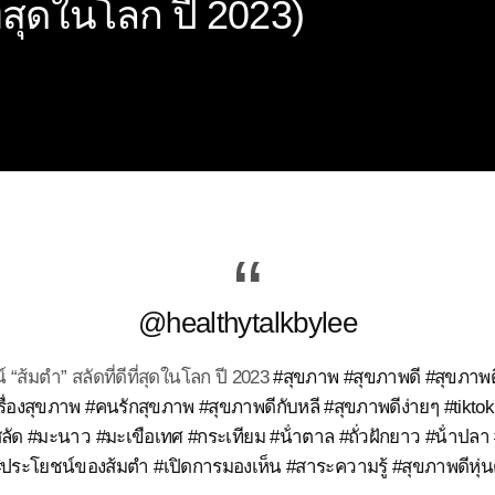
ี่สุดในโลก ปี 2023)
@healthytalkbylee
 “ส้มตำ” สลัดที่ดีที่สุดในโลก ปี 2023
#สุขภาพ
#สุขภาพดี
#สุขภาพด
รื่องสุขภาพ
#คนรักสุขภาพ
#สุขภาพดีกับหลี
#สุขภาพดีง่ายๆ
#tikto
ลัด
#มะนาว
#มะเขือเทศ
#กระเทียม
#น้ําตาล
#ถั่วฝักยาว
#น้ําปลา
ประโยชน์ของส้มตํา
#เปิดการมองเห็น
#สาระความรู้
#สุขภาพดีหุ่น