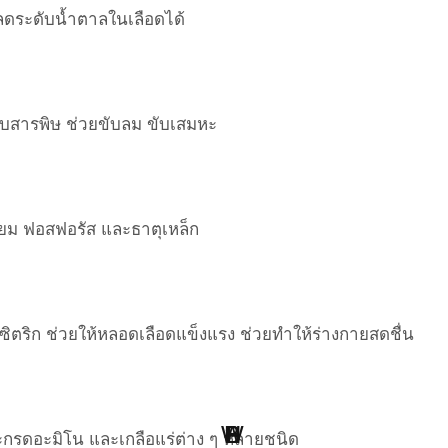
ยลดระดับน้ำตาลในเลือดได้
ับสารพิษ ช่วยขับลม ขับเสมหะ
ซียม ฟอสฟอรัส และธาตุเหล็ก
ดซิตริก ช่วยให้หลอดเลือดแข็งแรง ช่วยทำให้ร่างกายสดชื่น
W
H
B
S
L
P
ละกรดอะมิโน และเกลือแร่ต่าง ๆ หลายชนิด