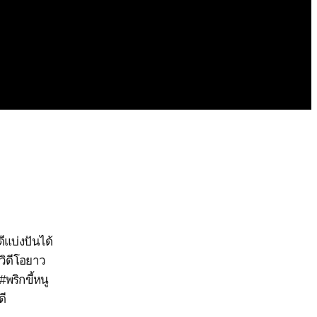
ีแบ่งปันได้
kวิดีโอยาว
#พริกขี้หนู
ดี