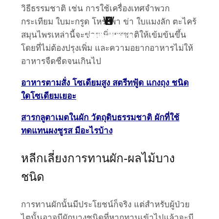
วิธีธรรมชาติ เช่น การใช้เครื่องเทศจำพวก
W
H
B
S
L
P
กระเทียม ใบมะกรูด โหระพา ข่า ใบแมงลัก ตะไคร้
สมุนไพรเหล่านี้จะช่วยเพิ่มรสชาติให้เข้มข้นขึ้น
Point Of View
Work Clinic
Business
Health
Social
Living
โดยที่ไม่ต้องปรุงเพิ่ม และความอยากอาหารไม่ให้
อาหารจืดชืดจนเกินไป
อาหารตามสั่ง โซเดียมสูง สตรีทฟู้ด แกงถุง ชนิด
ใดโซเดียมเยอะ
สารกลูตาเมตในผัก วัตถุดิบธรรมชาติ ผักที่ใช้
ทดแทนผงชูรส มีอะไรบ้าง
หลีกเลี่ยงการทานผัก-ผลไม้บาง
ชนิด
การทานผักนั้นมีประโยชน์ก็จริง แต่สำหรับผู้ป่วย
ไตนั้นอาจมีผักบางชนิดที่หากทานเข้าไปแล้วจะมี