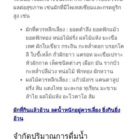
ผลต่อสุขภาพ เช่นผักที่มีโพเทสเซียมและกรดยูริก
สูง เช่น
ผักที่ควรหลีกเลี่ยง : ยอดตำลึง ยอดฟักแม้ว
ยอดฟักทอง หน่อไม้ฝรั่ง ผลไม้แห้ง มะเขือ
เทศ ผักใบเขียว กระถิน กะหล่ำดอก บรอกโค
ลี ใบขี้เหล็ก ถั่วฝักยาว แครอท มะเขือเปราะ
หัวผักกาด เห็ดชนิดต่างๆ เผือก มัน รากบัว
กะหล่ำปลีม่วง หน่อไม้ ฟักทอง ผักหวาน
ผลไม้ควรหลีกเลี่ยง : แก้วมังกร แคนตาลูป
ฝรั่ง ส้ม แตงไทย มะละกอ ทุเรียน มะขาม
ลำไย ผลไม้แห้ง อะโวคาโอ ส้ม
ผักที่กินแล้วอ้วน ลดน้ำหนักอยู่ควรเลี่ยง ยิ่งกินยิ่ง
อ้วน
จำกัดปริมาณการดื่มน้ำ