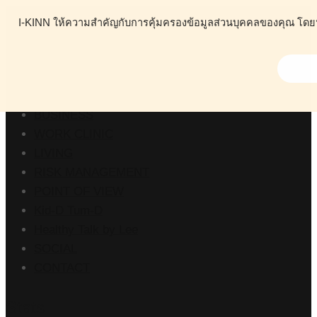
I-KINN ให้ความสำคัญกับการคุ้มครองข้อมูลส่วนบุคคลของคุณ โดยนโย
ABOUT
HEALTH
BUSINESS
WORK CLINIC
LIVING
RISK MANAGEMENT
POINT OF VIEW
Kid-D Tum-D
Healthy Talk by Lee
SOCIAL
CONTACT
Stats