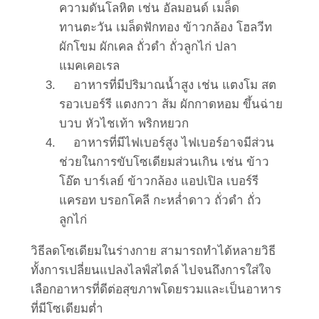
ความดันโลหิต เช่น อัลมอนด์ เมล็ด
ทานตะวัน เมล็ดฟักทอง ข้าวกล้อง โฮลวีท
ผักโขม ผักเคล ถั่วดำ ถั่วลูกไก่ ปลา
แมคเคอเรล
อาหารที่มีปริมาณน้ำสูง เช่น แตงโม สต
รอวเบอร์รี แตงกวา ส้ม ผักกาดหอม ขึ้นฉ่าย
บวบ หัวไชเท้า พริกหยวก
อาหารที่มีไฟเบอร์สูง ไฟเบอร์อาจมีส่วน
ช่วยในการขับโซเดียมส่วนเกิน เช่น ข้าว
โอ๊ต บาร์เลย์ ข้าวกล้อง แอปเปิล เบอร์รี
แครอท บรอกโคลี กะหล่ำดาว ถั่วดำ ถั่ว
ลูกไก่
วิธีลดโซเดียมในร่างกาย สามารถทำได้หลายวิธี
ทั้งการเปลี่ยนแปลงไลฟ์สไตล์ ไปจนถึงการใส่ใจ
เลือกอาหารที่ดีต่อสุขภาพโดยรวมและเป็นอาหาร
ที่มีโซเดียมต่ำ