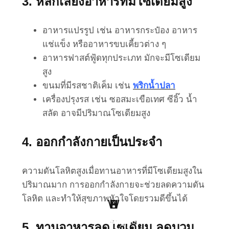
3. หลีกเลี่ยงอาหารที่มีโซเดียมสูง
อาหารแปรรูป เช่น อาหารกระป๋อง อาหาร
แช่แข็ง หรืออาหารขบเคี้ยวต่าง ๆ
อาหารฟาสต์ฟู้ดทุกประเภท มักจะมีโซเดียม
สูง
ขนมที่มีรสชาติเค็ม เช่น
พริกน้ำปลา
เครื่องปรุงรส เช่น ซอสมะเขือเทศ ซีอิ๊ว น้ำ
สลัด อาจมีปริมาณโซเดียมสูง
4. ออกกำลังกายเป็นประจำ
ความดันโลหิตสูงเมื่อทานอาหารที่มีโซเดียมสูงใน
ปริมาณมาก การออกกำลังกายจะช่วยลดความดัน
โลหิต และทำให้สุขภาพหัวใจโดยรวมดีขึ้นได้
W
H
B
S
L
P
Point Of View
Work Clinic
Business
Health
Social
Living
5. ทานอาหารลดโซเดียม ลดบวม