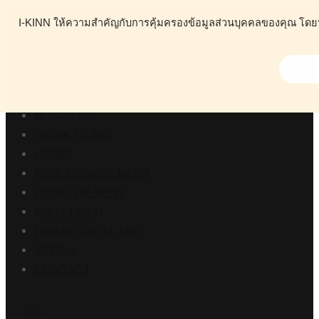
I-KINN ให้ความสำคัญกับการคุ้มครองข้อมูลส่วนบุคคลของคุณ โดยนโย
ABOUT
HEALTH
BUSINESS
WORK CLINIC
LIVING
RISK MANAGEMENT
POINT OF VIEW
Kid-D Tum-D
Healthy Talk by Lee
SOCIAL
CONTACT
Stats