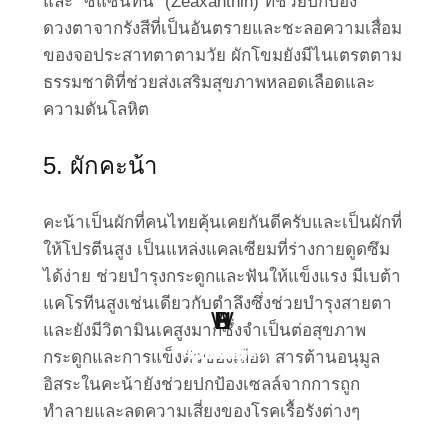
และ “ซีแซนทีน” (Zeaxanthin) ที่ช่วยปกป้อง
ดวงตาจากรังสีที่เป็นอันตรายและชะลอความเสื่อม
ของจอประสาทตาตามวัย ผักโขมยังมีไนเตรตตาม
ธรรมชาติที่ช่วยส่งเสริมสุขภาพหลอดเลือดและ
ความดันโลหิต
5. ผักคะน้า
คะน้าเป็นผักที่คนไทยคุ้นเคยกันดีครับและเป็นผักที่
ให้โปรตีนสูง เป็นแหล่งแคลเซียมที่ร่างกายดูดซึม
ได้ง่าย ช่วยบำรุงกระดูกและฟันให้แข็งแรง มีเบต้า
แคโรทีนสูงเช่นเดียวกับตำลึงซึ่งช่วยบำรุงสายตา
W
H
B
S
L
P
และยังมีวิตามินเคสูงมากซึ่งจำเป็นต่อสุขภาพ
Point Of View
Work Clinic
Business
Health
Social
Living
กระดูกและการแข็งตัวของเลือด สารต้านอนุมูล
อิสระในคะน้ายังช่วยปกป้องเซลล์จากการถูก
ทำลายและลดความเสี่ยงของโรคเรื้อรังต่างๆ