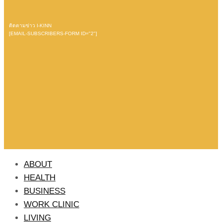
ติดตามข่าว I-KINN
[EMAIL-SUBSCRIBERS-FORM ID="2"]
ABOUT
HEALTH
BUSINESS
WORK CLINIC
LIVING