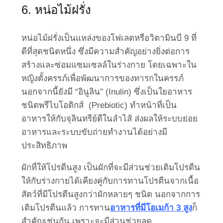
6. หน่อไม้ฝรั่ง
หน่อไม้ฝรั่งเป็นแหล่งของโฟเลตหรือวิตามินบี 9 ที่
ดีที่สุดชนิดหนึ่ง ซึ่งมีความสำคัญอย่างยิ่งต่อการ
สร้างและซ่อมแซมเซลล์ในร่างกาย โดยเฉพาะใน
หญิงตั้งครรภ์เพื่อพัฒนาการของทารกในครรภ์
นอกจากนี้ยังมี “อินูลิน” (Inulin) ซึ่งเป็นใยอาหาร
ชนิดพรีไบโอติกส์ (Prebiotic) ทำหน้าที่เป็น
อาหารให้กับจุลินทรีย์ดีในลำไส้ ส่งผลให้ระบบย่อย
อาหารและระบบขับถ่ายทำงานได้อย่างมี
ประสิทธิภาพ
ผักที่ให้โปรตีนสูง เป็นผักที่จะมีส่วนช่วยเติมโปรตีน
ให้กับร่างกายได้เคียงคู่กับการทานโปรตีนจากเนื้อ
สัตว์ที่มีโปรตีนสูงกว่าผักหลายๆ ชนิด นอกจากการ
เติมโปรตีนแล้ว การทาน
อาหารที่มีโอเมก้า 3 สูง
ก็
สำคัญเช่นกัน เพราะจะมีส่วนช่วยลด