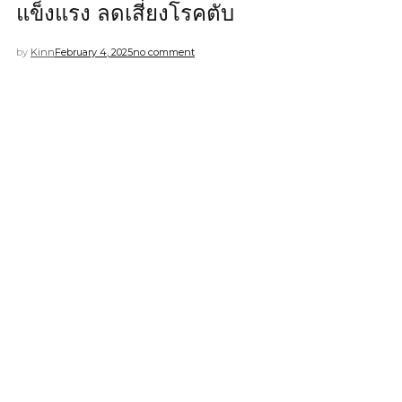
แข็งแรง ลดเสี่ยงโรคตับ
by
Kinn
February 4, 2025
no comment