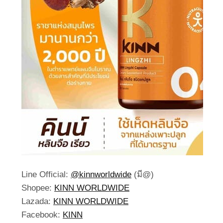
Line Official:
@kinnworldwide
(มี@)
Shopee:
KINN WORLDWIDE
Lazada:
KINN WORLDWIDE
Facebook:
KINN