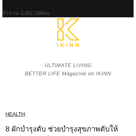
จำนวน
3,462,286
คน
ULTIMATE LIVING
BETTER LIFE Magazine on IKINN
HEALTH
,
8 ผักบำรุงตับ ช่วยบำรุงสุขภาพตับให้