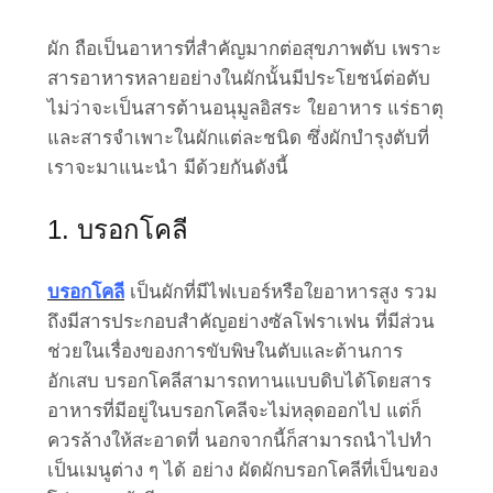
ผัก ถือเป็นอาหารที่สำคัญมากต่อสุขภาพตับ เพราะ
สารอาหารหลายอย่างในผักนั้นมีประโยชน์ต่อตับ
ไม่ว่าจะเป็นสารต้านอนุมูลอิสระ ใยอาหาร แร่ธาตุ
และสารจำเพาะในผักแต่ละชนิด ซึ่งผักบำรุงตับที่
เราจะมาแนะนำ มีด้วยกันดังนี้
1. บรอกโคลี
บรอกโคลี
เป็นผักที่มีไฟเบอร์หรือใยอาหารสูง รวม
ถึงมีสารประกอบสำคัญอย่างซัลโฟราเฟน ที่มีส่วน
ช่วยในเรื่องของการขับพิษในตับและต้านการ
อักเสบ บรอกโคลีสามารถทานแบบดิบได้โดยสาร
อาหารที่มีอยู่ในบรอกโคลีจะไม่หลุดออกไป แต่ก็
ควรล้างให้สะอาดที่ นอกจากนี้ก็สามารถนำไปทำ
เป็นเมนูต่าง ๆ ได้ อย่าง ผัดผักบรอกโคลีที่เป็นของ