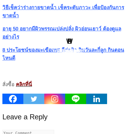
วิธีเช็คว่าร่างกายขาดน้ำ เช็คระดับภาวะ เพื่อป้องกันการ
ขาดน้ำ
อายุ 50 อยากมีผิวพรรณเปล่งปลั่ง ผิวอ่อนเยาว์ ต้องดูแล
อย่างไร
W
H
B
S
L
P
8 ประโยชน์ของมะเขือเทศ ดีต่อผิว กินวันละกี่ลูก กินตอน
Point Of View
Work Clinic
Business
Health
Social
Living
ไหนดี
สั่งซื้อ
คลิกที่นี่
Leave a Reply