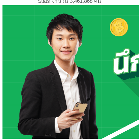
Stats จำนวน
3,461,868
คน