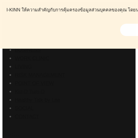
I-KINN ให้ความสำคัญกับการคุ้มครองข้อมูลส่วนบุคคลของคุณ โดยนโย
ABOUT
HEALTH
BUSINESS
WORK CLINIC
LIVING
RISK MANAGEMENT
POINT OF VIEW
Kid-D Tum-D
Healthy Talk by Lee
SOCIAL
CONTACT
Stats